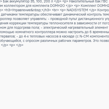
 </p> <h3> Версия-&nbsp;- базовая версия</h3> <p> SL&nbs
окрытием </p> <p> Высокоэффективный пластинчатый теплоо
й или полной утилизации теплоты с постоянной оптимизаци
, с низкой потерей давления обеспечивает подачу горячей и
епловой защитой </p> <p> Теплообменник с медными труба
игатель с тепловой защитой в аэродинамическом кожухе с з
щения вентилятора. </p> <p> Защитная решетка теплообменн
p> Переменный расход циркуляционного насоса контура охла
яционного насоса контура нагрева воды для бытовых нужд. 
p> <p> Устройство для ручной заправки </p> <p> Манометр 
температуры и влажности </p> <p> Модуль расширения для к
 бака ГВС, интеграции и для антибактериальной защиты – «
/p> <p> Бак аккумулятор 35, 100, 200 л </p> <p> Накопите
 солнечным коллектором для комплекта DOMH2O </p> <p> К
> <p> </p> <h3>Управление&nbsp;</h3> <br> <p> NADISYSTE
ужными датчиками температуры обеспечивает динамический
. Контроллер позволяет управлять: - проводной пульт дист
ля введения коррекции температуры теплоносителя в зависим
м клапаном для подогрева пола; - электрический нагревател
ние; - с помощью комнатного контроллера можно настроить
ых интервалов; - до 4-х тепловых насосов в каскаде (с N
ки самообучающийся, с опросом различных рабочих параметро