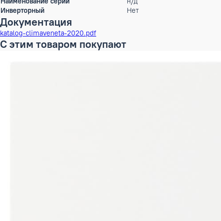
также снизить потребляемую мощность.<br> <p> </p> <p> </
Характеристики
Режим работы
охлаждение, обогрев
Статическое давление
0 Па
Мощность кондиционера
75 тыс.BTU
Производительность холод
22.8 кВт
Номинальный рабочий ток
0 А
Max.длина магистрали
0 м
Перепад высот
0 м
Диаметр труб (жидкость)
0 мм (дюйм)
Диаметр труб (газ)
0 мм (дюйм)
Диаметр дренажа
0 мм
Количество заправляемого хладагента
0 кг
Бренд
CLIMAVENETA
Наименование серии
н/д
Инверторный
Нет
Документация
katalog-climaveneta-2020.pdf
С этим товаром покупают