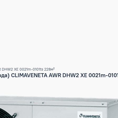
ETA AWR DHW2 XE 0021m-0101ts 228м²
дух вода) CLIMAVENETA AWR DHW2 XE 00