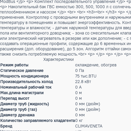
решением для загородных домов и небольших гостиниц.<br>
Корпус и основание из оцинкованной стали с порошковым п
подготовку горячей воды. Агрегат имеет систему частично
пластинчатый теплообменник из нержавеющей стали AISI 316
спиральный компрессор оснащен нагревателем картера и т
Осевые вентиляторы, внешний ротор, 6 полюсный электродв
окружающего воздуха: плавное регулирование скорости вра
В состав гидравлического контура агрегата входят: </p> <
энергоэффективности А </p> <p> Переменный расход циркул
Расширительный бак </p> <p> Предохранительный клапан </
<p> Проводной пульт управления с подсветкой, датчиками 
отопления </p> <p> Электронагреватель для накопительного
ModBus </p> <p> Комплект последовательного управления <
<p> Накопительный бак ГВС емкостью 300, 500, 1000 л с
теплообменником и насосом </p> <br> <br> <h3><br> </h3
применения. Контроллер с проводными внутренними и нар
температуру в помещениях и повышает энергоэффективность
температуры и влажности; - датчик наружной температуры д
пола или вентиляторного доводчика; - зона со смесительны
или электрический нагреватель в резерве или как дополне
создавать операционные профили, содержащие до 6 временн
расширения (доп. оборудование), до 5 зон. Алгоритм оттай