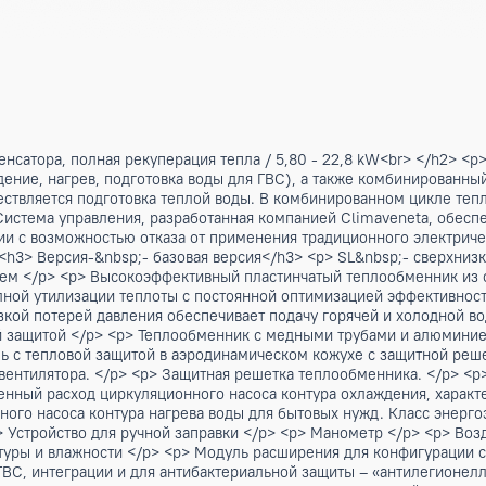
 конденсатора, полная рекуперация тепла / 5,80 - 22,8 k
охлаждение, нагрев, подготовка воды для ГВС), а также ко
м осуществляется подготовка теплой воды. В комбинированн
+65⁰С. Система управления, разработанная компанией Clima
сочетании с возможностью отказа от применения традицион