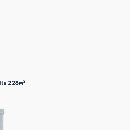
21m-0101ts 228м²