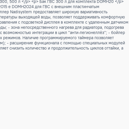
p;- сверхнизкошумная версия </p> <br> <br> <h3>Характери
бменник из стали AISI 316. Он расположен после компресс
ей эффективности при помощи контроллера. </p> <p> Высоко
 холодной воды на объект, независимо от ГВС. </p> <p> Ге
ми и алюминиевым оребрением с большой площадью поверхн
ащитной решеткой. </p> <p> Устройство для работы при низ
ика. </p> <p> Плавный пуск для однофазных и трехфазных а
ждения, характеристики выбираются регулирующим устройств
Класс энергоэффективности А </p> <p> Реле давления </p>
</p> <p> Воздухоотводчик </p> <br> <br> <br> <h3>Принадл
онфигурации системы </p> <p> Электронагреватель интегра
антилегионеллез» </p> <p> Плата последовательного интерф
льный бак ГВС 300, 500 л </p> <p> Бак ГВС 300 л для комп
омплект DOMH2O15 e DOMH2O24 для ГВС с внешним пластин
M </p> Контроллер Nadisystem предоставляет широкую вари
 контроль температуры выходящей воды, позволяет поддер
анционного управления с подсветкой дисплея в комплекте с
ости от погоды; - зона непосредственного нагрева для рад
ьный элемент с возможностью интеграции в цикл "анти-легио
 до 6 временных режимов. Наличие программируемого тайме
-CM компонентом); - расширение функционала с помощью сп
в. Это позволяет снизить количество и продолжительность 