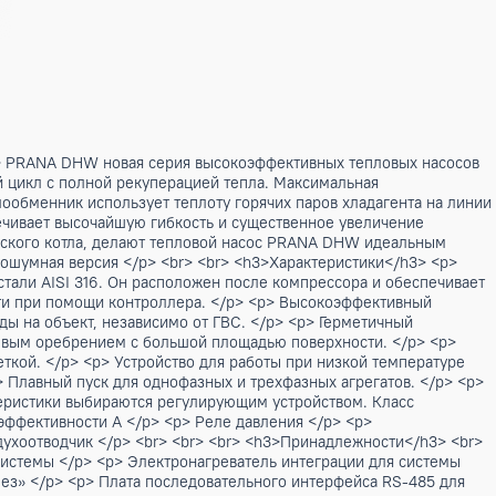
W<br> </h2> <p> PRANA DHW новая серия высокоэффективных
мбинированный цикл с полной рекуперацией тепла. Максимал
ом цикле теплообменник использует теплоту горячих паров 
veneta, обеспечивает высочайшую гибкость и существенное 
ного электрического котла, делают тепловой насос PRANA 