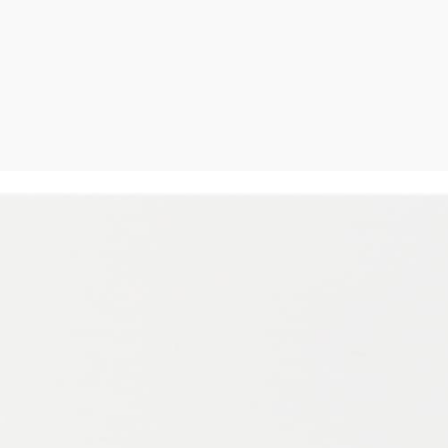
neta или интегрирования в сторонние системы по протокола
и настройки функций.</p>