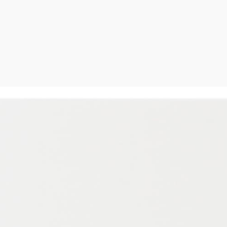
м ModBus, Bacnet, Bacnet-over-IP, Echelon LonWorks. Спец