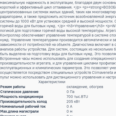
Компрессор с дополнительным впрыском пара в цикле сжатия
температуре наружного воздуха до -20⁰С. Отсутствует необ
<th>Описание</th> </tr> <tr> <td>CA-E</td> <td>Премиальн
низкошумный</td> </tr> </tbody> </table><h3>Конфигурации<
<td>D</td> <td>частичная рекуперация тепла</td> </tr>
модельный ряд доступен с энергоэффективностью класса А
решением для жилых и малых коммерческих объектов. </
помещений и для санитарных нужд. Агрегат может работа
максимальную надежность в эксплуатации, благодаря двум о
короткий и эффективный цикл оттаивания. </p> <p><st
централизованных системах жилых зданий, таких как много
радиаторами, а также предложить источник возобновляем
системы до 1000 кВт для установок средней и высокой мощ
горячей воды для бытовых нужд. </p> <h3>Управление</h3
логикой для подготовки горячей воды высокой температур
Контроллер обеспечивает управление температурой в систе
нужд. Управление температурами производится автоматическ
зависимости от потребностей на объекте. Диагностика вкл
анализа работы устройства. Для систем, состоящих из нес
быть выделена на подготовку воды для бытовых нужд. Это п
Встроенные часы можно использовать для создания операци
производительности агрегата, и для управления циклами п
эксплуатационных и климатических параметров. Это позвол