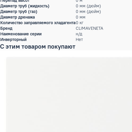
осуществляется посредством специальных устройств Climave
пульт можно использовать для дистанционного управления 
Характеристики
Режим работы
охлаждение, обогрев
Статическое давление
0 Па
Мощность кондиционера
700 тыс.BTU
Производительность холод
205 кВт
Номинальный рабочий ток
0 А
Max.длина магистрали
0 м
Перепад высот
0 м
Диаметр труб (жидкость)
0 мм (дюйм)
Диаметр труб (газ)
0 мм (дюйм)
Диаметр дренажа
0 мм
Количество заправляемого хладагента
0 кг
Бренд
CLIMAVENETA
Наименование серии
н/д
Инверторный
Нет
С этим товаром покупают