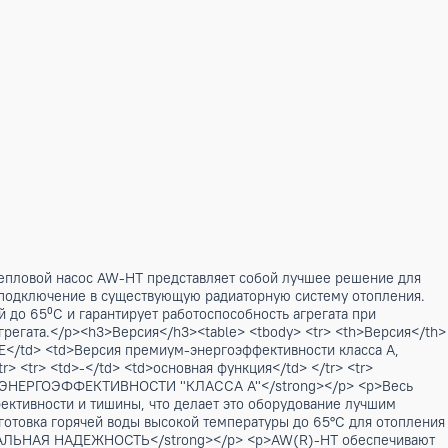
kW</h2> <p>Тепловой насос AW-HT представляет собой луч
а. Допускается подключение в существующую радиаторную си