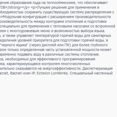
 температурой до 65⁰С и гарантирует работоспособность агр
ает монтаж агрегата.</p><h3>Версия</h3><table> <tbody> <
r> <td>LN-CA-E</td> <td>Версия премиум-энергоэффективнос
ие</th> </tr> <tr> <td>-</td> <td>основная функция</td> <
ПРЕМИУМ-УРОВЕНЬ ЭНЕРГОЭФФЕКТИВНОСТИ "КЛАССА А"</stron
ь энергоэффективности и тишины, что делает это оборудо
p> <p>Подготовка горячей воды высокой температуры до 
><strong>МАКСИМАЛЬНАЯ НАДЕЖНОСТЬ</strong></p> <p>AW(R
ма предотвращения образования льда на теплообменнике, чт
КИХ ОБЪЕКТОВ</strong></p> <p>Лучшее решение для при
аничиваться необходимостью сохранить существующую систем
trong></p> <p>Модульная конфигурация с расширением про
распределяя производительность между контурами отоплени
разработано специально для применения с тепловыми насо
манд, ЖК-дисплеем с многоуровневым меню и возможностью 
ием воздуха, а также управляет температурой горячей вод
можностью определения уровней приоритета для подготовки г
ми, функцию "черного ящика" (через дисплей или ПК) для б
ия, таким образом только определенная часть установленно
е время, одновременно подавать воду в различные системы 
нных интервалов, необходимых для эффективного программи
обучаемая логика, характеризующаяся контролем многочисл
йки, что положительно сказывается на энергоэффективности