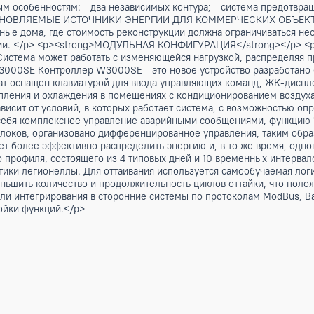
 и технология EVI обеспечивает подготовку горячей воды с
ходимость подключения дополнительных датчиков, что упрощ
ый класс энергоэффективности: улучшенный А</td> </tr> <t
/h3><table> <tbody> <tr> <th>Конфигурация</th> <th>Описан
 </tbody> </table><h3>Характеристики</h3> <p><strong>
. AW-HT/CA-E и AW-HT/LN-CA-E гарантируют премиум-уровен
p> <p><strong>РАСШИРЕННЫЙ РАБОЧИЙ ДИАПАЗОН</strong></
ть при температуре наружного воздуха до -20°C. </p> <p
сновным особенностям: - два независимых контура; - систе
rong>ВОЗОБНОВЛЯЕМЫЕ ИСТОЧНИКИ ЭНЕРГИИ ДЛЯ КОММЕРЧЕС
квартирные дома, где стоимость реконструкции должна огр
ой энергии. </p> <p><strong>МОДУЛЬНАЯ КОНФИГУРАЦИЯ</s
ности. Система может работать с изменяющейся нагрузкой, 
> <p>W3000SE Контроллер W3000SE - это новое устройство 
ы. Агрегат оснащен клавиатурой для ввода управляющих ко
ме отопления и охлаждения в помещениях с кондиционирован
и и зависит от условий, в которых работает система, с воз
ючает в себя комплексное управление аварийными сообщения
кольких блоков, организовано дифференцированное управлен
озволяет более эффективно распределить энергию и, в то ж
онного профиля, состоящего из 4 типовых дней и 10 време
рофилактики легионеллы. Для оттаивания используется само
яет уменьшить количество и продолжительность циклов отта