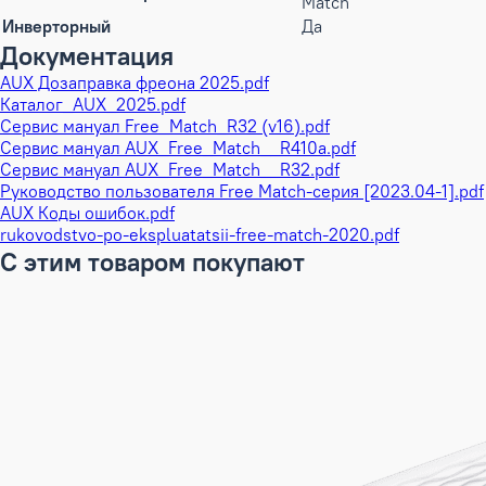
Match
Инверторный
Да
Документация
AUX Дозаправка фреона 2025.pdf
Каталог_AUX_2025.pdf
Сервис мануал Free_Match_R32 (v16).pdf
Сервис мануал AUX_Free_Match__R410a.pdf
Сервис мануал AUX_Free_Match__R32.pdf
Руководство пользователя Free Match-серия [2023.04-1].pdf
AUX Коды ошибок.pdf
rukovodstvo-po-ekspluatatsii-free-match-2020.pdf
С этим товаром покупают