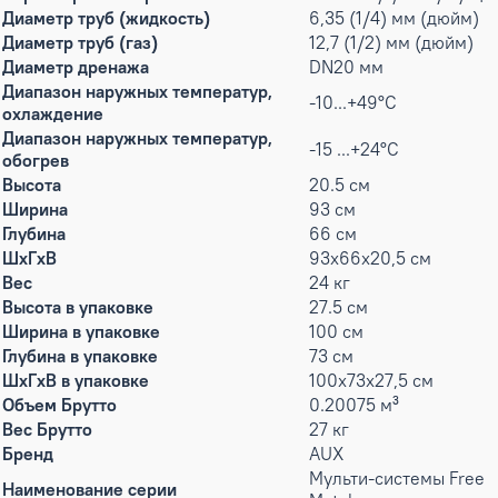
Диаметр труб (жидкость)
6,35 (1/4) мм (дюйм)
Диаметр труб (газ)
12,7 (1/2) мм (дюйм)
Диаметр дренажа
DN20 мм
Диапазон наружных температур,
-10...+49°С
охлаждение
Диапазон наружных температур,
-15 ...+24°С
обогрев
Высота
20.5 см
Ширина
93 см
Глубина
66 см
ШxГxВ
93x66x20,5 см
Вес
24 кг
Высота в упаковке
27.5 см
Ширина в упаковке
100 см
Глубина в упаковке
73 см
ШxГxВ в упаковке
100x73x27,5 см
Объем Брутто
0.20075 м³
Вес Брутто
27 кг
Бренд
AUX
Мульти-системы Free
Наименование серии