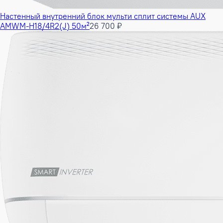
Настенный внутренний блок мульти сплит системы AUX
AMWM-H18/4R2(J) 50м²
26 700 ₽