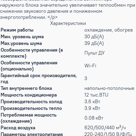
наружного блока значительно увеличивает теплообмен при
снижении звукового давления и пониженном
энергопотреблении. </p>
Характеристики
Режим работы
охлаждение, обогрев
Мин. уровень шума
30 дБ(А)
Max.уровень шума
39 дБ(А)
Особенности управления (в
Пульт ДУ
комплекте)
Особенности управления
Wi-Fi
(опционально)
Гарантийный срок производителя,
3
год
Тип внутреннего блока
напольно-потолочные
Мощность кондиционера
12 тыс.BTU
Производительность холод
3.6 кВт
Производительность тепло
3.9 кВт
Потребляемая мощность
0.08 кВт
(охлаждение)
Расход воздуха
620/500/440 м³/ч
Параметры электропитания
220-240/1/50 В/Ф/Гц