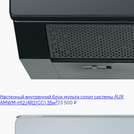
Настенный внутренний блок мульти сплит системы AUX
AMWM-H12/4R2(CC) 35м²
23 500 ₽