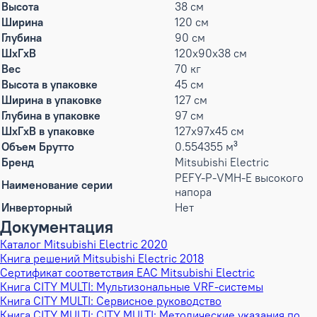
Высота
38 см
Ширина
120 см
Глубина
90 см
ШxГxВ
120x90x38 см
Вес
70 кг
Высота в упаковке
45 см
Ширина в упаковке
127 см
Глубина в упаковке
97 см
ШxГxВ в упаковке
127x97x45 см
Объем Брутто
0.554355 м³
Бренд
Mitsubishi Electric
PEFY-P-VMH-E высокого
Наименование серии
напора
Инверторный
Нет
Документация
Каталог Mitsubishi Electric 2020
Книга решений Mitsubishi Electric 2018
Сертификат соответствия EAC Mitsubishi Electric
Книга CITY MULTI: Мультизональные VRF-системы
Книга CITY MULTI: Сервисное руководство
Книга CITY MULTI: CITY MULTI: Методические указания по