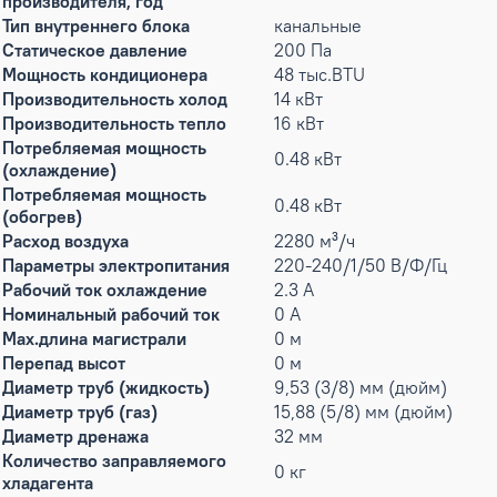
производителя, год
Тип внутреннего блока
канальные
Статическое давление
200 Па
Мощность кондиционера
48 тыс.BTU
Производительность холод
14 кВт
Производительность тепло
16 кВт
Потребляемая мощность
0.48 кВт
(охлаждение)
Потребляемая мощность
0.48 кВт
(обогрев)
Расход воздуха
2280 м³/ч
Параметры электропитания
220-240/1/50 В/Ф/Гц
Рабочий ток охлаждение
2.3 А
Номинальный рабочий ток
0 А
Max.длина магистрали
0 м
Перепад высот
0 м
Диаметр труб (жидкость)
9,53 (3/8) мм (дюйм)
Диаметр труб (газ)
15,88 (5/8) мм (дюйм)
Диаметр дренажа
32 мм
Количество заправляемого
0 кг
хладагента