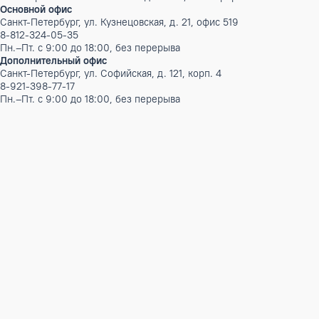
Бренд
Ecoclima Pro Vent
Инверторный
Нет
Бренды
AUX
CLIMAVENETA
Ecoclima
Ecoclima Pro Vent
Electrolux
Mitsubishi Electric
Panasonic
Контакты
Телефон:
8-812-324-05-35
E-mail:
info@hiconix-spb.ru
Режим работы: Пн.–Пт. с 9:00 до 18:00, без перерыва
Основной офис
Санкт-Петербург, ул. Кузнецовская, д. 21, офис 519
8-812-324-05-35
Пн.–Пт. с 9:00 до 18:00, без перерыва
Дополнительный офис
Санкт-Петербург, ул. Софийская, д. 121, корп. 4
8-921-398-77-17