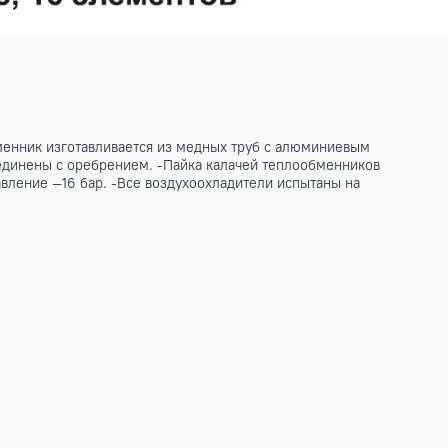
ии. -Теплообменник изготавливается из медных труб с алю
мым жестко соединены с оребрением. -Пайка калачей тепло
ое рабочее давление —16 бар. -Все воздухоохладители испы