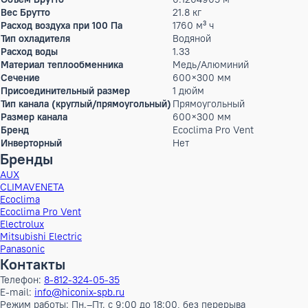
Гарантийный срок производителя, год
2
Производительность холод
0 кВт
Высота
39 см
Ширина
72 см
Глубина
31.6 см
ШxГxВ
72x31,6x39 см
Вес
20.5 кг
Высота в упаковке
39 см
Ширина в упаковке
83.5 см
Глубина в упаковке
37 см
ШxГxВ в упаковке
83,5x37x39 см
Объем Брутто
0.1204905 м³
Вес Брутто
21.8 кг
Расход воздуха при 100 Па
1760 м³ ч
Тип охладителя
Водяной
Расход воды
1.33
Материал теплообменника
Медь/Алюминий
Сечение
600×300 мм
Присоединительный размер
1 дюйм
Тип канала (круглый/прямоугольный)
Прямоугольный
Размер канала
600×300 мм