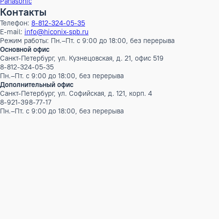
Документация
MAC-093SS-E.pdf
Бренды
AUX
CLIMAVENETA
Ecoclima
Ecoclima Pro Vent
Electrolux
Mitsubishi Electric
Panasonic
Контакты
Телефон:
8-812-324-05-35
E-mail:
info@hiconix-spb.ru
Режим работы: Пн.–Пт. с 9:00 до 18:00, без перерыва
Основной офис
Санкт-Петербург, ул. Кузнецовская, д. 21, офис 519
8-812-324-05-35
Пн.–Пт. с 9:00 до 18:00, без перерыва
Дополнительный офис
Санкт-Петербург, ул. Софийская, д. 121, корп. 4
8-921-398-77-17