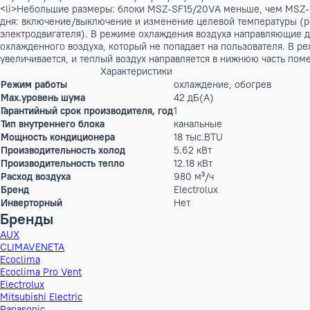
Нет в наличии
Описание
<ul> <li>Режим «I save» позволяет организовать экономичн
наружного блока MXZ-8A140VA с блоками распределителями 
2B/3B/4B/5B/8A или MXZ-2C/3C/4C/5C/6C/8A в небольших п
<li>Небольшие размеры: блоки MSZ-SF15/20VA меньше, чем 
дня: включение/выключение и изменение целевой температу
электродвигателя). В режиме охлаждения воздуха направляю
охлажденного воздуха, который не попадает на пользовател
увеличивается, и теплый воздух направляется в нижнюю част
Характеристики
Режим работы
охлаждение, обогрев
Max.уровень шума
42 дБ(А)
Гарантийный срок производителя, год
1
Тип внутреннего блока
канальные
Мощность кондиционера
18 тыс.BTU
Производительность холод
5.62 кВт
Производительность тепло
12.18 кВт
Расход воздуха
980 м³/ч
Бренд
Electrolux
Инверторный
Нет