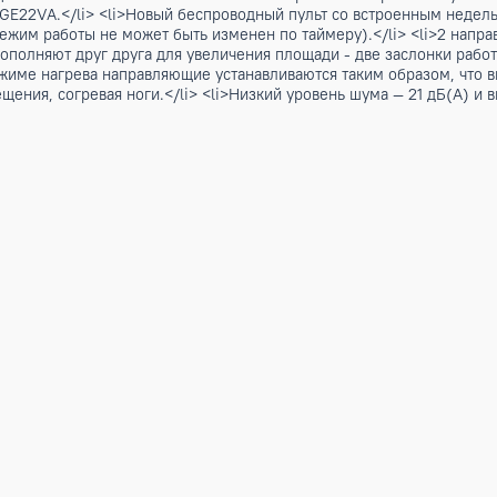
ое дежурное отопление — минимальная температура в помеще
PAC-AK31/51BC).</li> <li>Внутренние блоки предназначены
омещениях с низкими значениями теплопотерь и теплоприто
MSZ-GE22VA.</li> <li>Новый беспроводный пульт со встрое
ры (режим работы не может быть изменен по таймеру).</li
щие дополняют друг друга для увеличения площади - две за
я. В режиме нагрева направляющие устанавливаются таким об
ь помещения, согревая ноги.</li> <li>Низкий уровень шума —