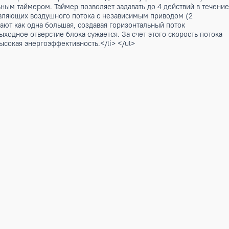
нии может составлять +10°С (в том числе при использовании
 для применения только в системах на базе наружных блок
ков.</li> <li>Современный эргономичный дизайн внутренне
нным недельным таймером. Таймер позволяет задавать до 4
> <li>2 направляющих воздушного потока с независимым пр
слонки работают как одна большая, создавая горизонтальны
разом, что выходное отверстие блока сужается. За счет это
 21 дБ(А) и высокая энергоэффективность.</li> </ul>