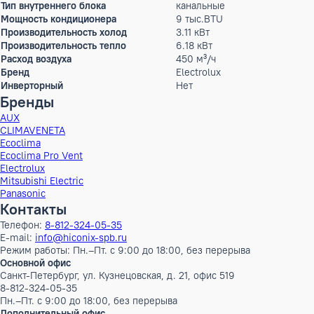
Нет в наличии
Характеристики
Режим работы
охлаждение, обогрев
Max.уровень шума
40 дБ(А)
Гарантийный срок производителя, год
1
Тип внутреннего блока
канальные
Мощность кондиционера
9 тыс.BTU
Производительность холод
3.11 кВт
Производительность тепло
6.18 кВт
Расход воздуха
450 м³/ч
Бренд
Electrolux
Инверторный
Нет
Бренды
AUX
CLIMAVENETA
Ecoclima
Ecoclima Pro Vent
Electrolux
Mitsubishi Electric
Panasonic
Контакты