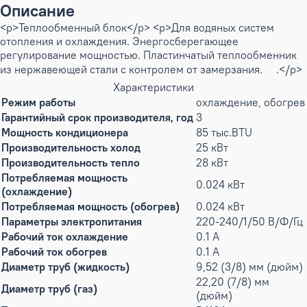
Описание
<p>Теплообменный блок</p> <p>Для водяных систем
отопления и охлаждения. Энергосберегающее
регулирование мощностью. Пластинчатый теплообменник
из нержавеющей стали с контролем от замерзания.     .</p>
Характеристики
Режим работы
охлаждение, обогрев
Гарантийный срок производителя, год
3
Мощность кондиционера
85 тыс.BTU
Производительность холод
25 кВт
Производительность тепло
28 кВт
Потребляемая мощность
0.024 кВт
(охлаждение)
Потребляемая мощность (обогрев)
0.024 кВт
Параметры электропитания
220-240/1/50 В/Ф/Гц
Рабочий ток охлаждение
0.1 А
Рабочий ток обогрев
0.1 А
Диаметр труб (жидкость)
9,52 (3/8) мм (дюйм)
22,20 (7/8) мм
Диаметр труб (газ)
(дюйм)