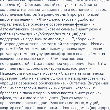
(«не дует»). - Обогрев: Теплый воздух, который легче
холодного, направляется вдоль пола и поднимается вверх,
обеспечивая быстрый и равномерный прогрев по всей
высоте помещения. - Функциональность и удобство
управления. Все основные современные функции: -
Автоматический режим: Система сама выбирает режим
работы (охлаждение/обогрев/вентиляция) для
поддержания заданной температуры. - Турборежим:
Быстрое достижение комфортной температуры. - Ночной
режим: Работает с минимальным уровнем шума, плавно
регулируя температуру для комфортного сна. - Таймер на
включение и выключение. - Самодиагностика
неисправностей. - Дистанционное управление: Пульт ДУ с
дисплеем для удобного контроля всех настроек. -
Надежность и самодиагностика - Система автоматически
проверяет себя на наличие ошибок и неисправностей, что
упрощает сервисное обслуживание. - Эстетика. Внутренний
блок имеет строгий, лаконичный дизайн, который не
бросается в глаза и хорошо вписывается в интерьер как
офиса, так и жилого помещения. Данная модель —
прекрасное решение для: - Больших гостиных, студий,
квартир свободной планировки. - Частных домов (коридоры,