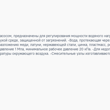
ным насосом, предназначены для регулирования мощности во
тур в сухой среде, защищенной от загрязнений. -Вода, про
кому разложению меди, латуни, нержавеющей стали, цинка,
тимое давление 1 Мпа, минимальное рабочее давление 20 кП
о температуры окружающего воздуха. -Смесительные узлы и