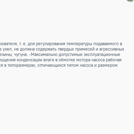
дяного нагревателя, т. е. для регулирования температуры
текающая через узел, не должна содержать твердых примесе
 пластмасс, резины, чугуна. -Максимально допустимые экс
а. -Для недопущения конденсации влаги в обмотке мотора н
зготавливаются в типоразмерах, отличающихся типом насоса