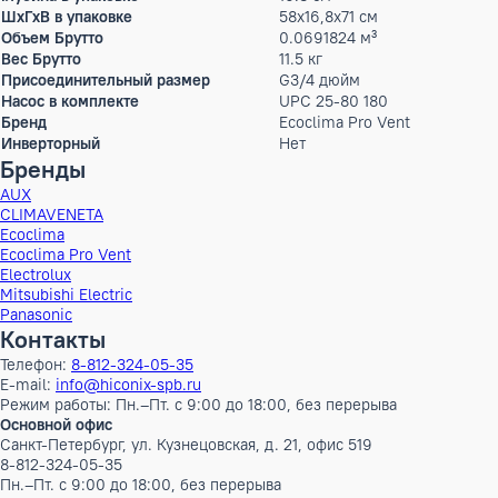
Гарантийный срок производителя, год
2
Производительность холод
0 кВт
Высота
71 см
Ширина
58 см
Глубина
16.8 см
ШxГxВ
58x16,8x71 см
Вес
11 кг
Высота в упаковке
71 см
Ширина в упаковке
58 см
Глубина в упаковке
16.8 см
ШxГxВ в упаковке
58x16,8x71 см
Объем Брутто
0.0691824 м³
Вес Брутто
11.5 кг
Присоединительный размер
G3/4 дюйм
Насос в комплекте
UPC 25-80 180
Бренд
Ecoclima Pro Vent
Инверторный
Нет
Бренды
AUX
CLIMAVENETA
Ecoclima