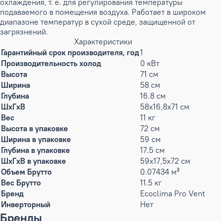
охлаждения, т. е. для регулирования температуры
подаваемого в помещения воздуха. Работает в широком
диапазоне температур в сухой среде, защищенной от
загрязнений.
Характеристики
Гарантийный срок производителя, год
1
Производительность холод
0 кВт
Высота
71 см
Ширина
58 см
Глубина
16.8 см
ШxГxВ
58x16,8x71 см
Вес
11 кг
Высота в упаковке
72 см
Ширина в упаковке
59 см
Глубина в упаковке
17.5 см
ШxГxВ в упаковке
59x17,5x72 см
Объем Брутто
0.07434 м³
Вес Брутто
11.5 кг
Бренд
Ecoclima Pro Vent
Инверторный
Нет
Бренды