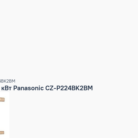
c CZ-P224BK2BМ
 22,4 кВт Panasonic CZ-P224BK2BМ