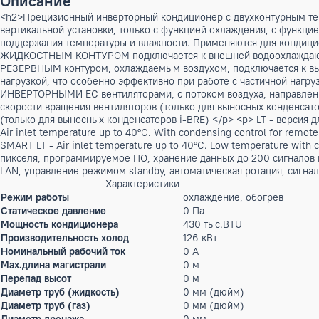
Бренд:
CLIMAVENETA
Артикул: Arhiv-00152
Цена по запросу
Нет в наличии
Описание
<h2>Прецизионный инверторный кондиционер с двухконтур
вертикальной установки, только с функцией охлаждения, с
поддержания температуры и влажности. Применяются для к
ЖИДКОСТНЫМ КОНТУРОМ подключается к внешней водоохл
РЕЗЕРВНЫМ контуром, охлаждаемым воздухом, подключаетс
нагрузкой, что особенно эффективно при работе с частичн
ИНВЕРТОРНЫМИ ЕС вентиляторами, с потоком воздуха, напра
скорости вращения вентиляторов (только для выносных кон
(только для выносных конденсаторов i-BRE) </p> <p> LT - 
Air inlet temperature up to 40°C. With condensing control f
SMART LT - Air inlet temperature up to 40°C. Low temperat
пикселя, программируемое ПО, хранение данных до 200 сиг
LAN, управление режимом standby, автоматическая ротация
Характеристики