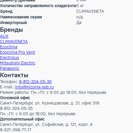
Режим работы
охлаждение, обогрев
Статическое давление
0 Па
Мощность кондиционера
430 тыс.BTU
Производительность холод
126 кВт
Номинальный рабочий ток
0 А
Max.длина магистрали
0 м
Перепад высот
0 м
Диаметр труб (жидкость)
0 мм (дюйм)
Диаметр труб (газ)
0 мм (дюйм)
Диаметр дренажа
0 мм
Количество заправляемого хладагента
0 кг
Бренд
CLIMAVENETA
Наименование серии
н/д
Инверторный
Да
Бренды
AUX
CLIMAVENETA
Ecoclima
Ecoclima Pro Vent
Electrolux
Mitsubishi Electric