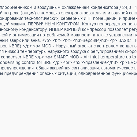
ным теплообменником и воздушным охлаждением конденсато
 функцией нагрева (опция) с помощью электронагревателя и
ондиционирования технологических, серверных и IT-помеще
аждающей машине ПЕРВИЧНЫМ КОНТУРОМ. Контур непосре
я к выносному конденсатору. ИНВЕРТОРНЫЙ компрессор поз
ой нагрузкой и оптимизации потребляемой мощности, а такж
вленным вверх или вниз. </p> <br> <br> <h3>Версия</h3> 
денсаторов i-BRE) </p> <p> MOD - Наружный агрегат с конт
версия для низкой температуры наружного воздуха с регули
or remote condenser i-BRE </p> <p> SMART MOD - Air inlet tem
ure with condensing control for BRE </p> <br> <h3>Управле
налов предупреждения, общая аварийная сигнализация, авт
, сигналы предупреждения опасных ситуаций, одновременно