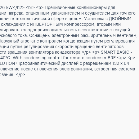
ра / 24,3 - 126 kW</h2> <br> <p> Прецизионные кондицио
ли водяной секции нагрева, опционным увлажнителем и осуш
ний, и применения в технологической сфере в целом. Уста
дственного охлаждения с ИНВЕРТОРНЫМ компрессором, 
воляет регулировать холодопроизводительность в соответ
е устранении пускового тока. Оснащены электронным расши
<p> BASIC - Наружный агрегат с контролем конденсации пу
ролем конденсации путем регулирования скорости вращения 
рованием скорости вращения вентилятора кондесатора </p> <
perature up to 40°C. With condensing control for remote cond
ние</h3> <p> EVOLUTION+ Графоаналитический дисплей с разре
оматическое включение после отключения электропитания, в
е функционирование. </p>