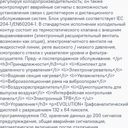
регулируя холодопроизводительность; он также
контролирует аварийные сигналы с возможностью
установления связи с диспетчером и дистанционного
обслуживания систем. Блок управления соответствует IEC
204-1/EN60204-1. В стандартном исполнении холодильный
контур состоит из термостатического клапана с внешним
выравниванием (электронный расширительный вентиль
возможен как опция), электромагнитного вентиля на
жидкостной линии, реле высокого / низкого давления,
смотрового стекла с указателем уровня и фильтра-
осушителя. Пред- и послепродажное обслуживание. </p>
<h3>Принадлежности</h3><ul> <li>Комплект для
удаленного управления</li> <li>Электронагреватель</li>
<li>Водяная секция нагрева</li> <li>Увлажнитель</li>
<li>Виброизоляционная рама на виброопорах</li>
<li>Воздухораспределитель</li> <li>Шумоглушитель для
выпуска воздуха</li> <li>Интерфейсная контрольная
панель</li> <li>Электронный ТРВ</li> </ul>
<h3>Управление</h3> <p>EVOLUTION+ Графоаналитический
дисплей с разрешением 132 х 64 пикселя,
программируемое ПО, хранение данных до 200 сигналов
предупреждения, общая аварийная сигнализация,
автоматическое включение после отключения