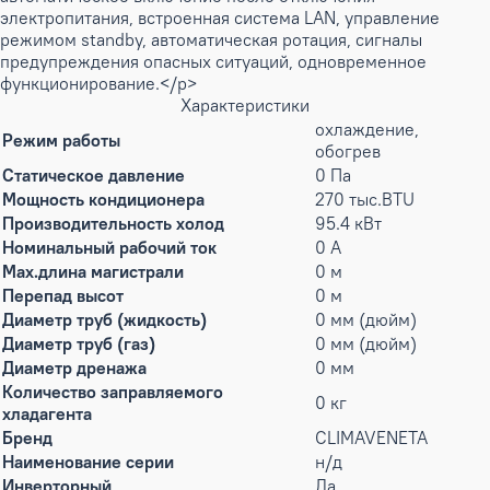
электропитания, встроенная система LAN, управление
режимом standby, автоматическая ротация, сигналы
предупреждения опасных ситуаций, одновременное
функционирование.</p>
Характеристики
охлаждение,
Режим работы
обогрев
Статическое давление
0 Па
Мощность кондиционера
270 тыс.BTU
Производительность холод
95.4 кВт
Номинальный рабочий ток
0 А
Max.длина магистрали
0 м
Перепад высот
0 м
Диаметр труб (жидкость)
0 мм (дюйм)
Диаметр труб (газ)
0 мм (дюйм)
Диаметр дренажа
0 мм
Количество заправляемого
0 кг
хладагента
Бренд
CLIMAVENETA
Наименование серии
н/д
Инверторный
Да