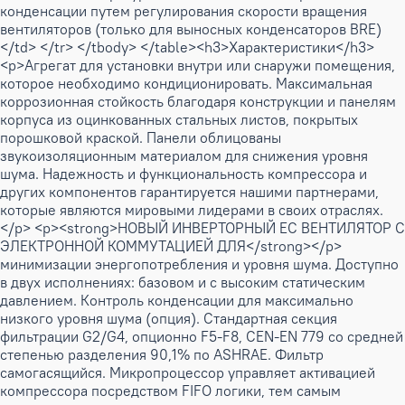
конденсации путем регулирования скорости вращения
вентиляторов (только для выносных конденсаторов BRE)
</td> </tr> </tbody> </table><h3>Характеристики</h3>
<p>Агрегат для установки внутри или снаружи помещения,
которое необходимо кондиционировать. Максимальная
коррозионная стойкость благодаря конструкции и панелям
корпуса из оцинкованных стальных листов, покрытых
порошковой краской. Панели облицованы
звукоизоляционным материалом для снижения уровня
шума. Надежность и функциональность компрессора и
других компонентов гарантируется нашими партнерами,
которые являются мировыми лидерами в своих отраслях.
</p> <p><strong>НОВЫЙ ИНВЕРТОРНЫЙ ЕС ВЕНТИЛЯТОР С
ЭЛЕКТРОННОЙ КОММУТАЦИЕЙ ДЛЯ</strong></p>
минимизации энергопотребления и уровня шума. Доступно
в двух исполнениях: базовом и с высоким статическим
давлением. Контроль конденсации для максимально
низкого уровня шума (опция). Стандартная секция
фильтрации G2/G4, опционно F5-F8, CEN-EN 779 со средней
степенью разделения 90,1% по ASHRAE. Фильтр
самогасящийся. Микропроцессор управляет активацией
компрессора посредством FIFO логики, тем самым