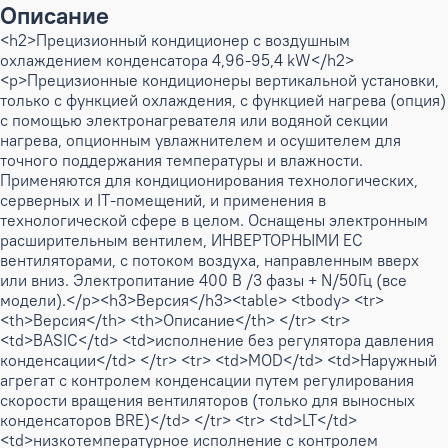
Описание
<h2>Прецизионный кондиционер с воздушным
охлаждением конденсатора 4,96-95,4 kW</h2>
<p>Прецизионные кондиционеры вертикальной установки,
только с функцией охлаждения, с функцией нагрева (опция)
с помощью электронагревателя или водяной секции
нагрева, опционным увлажнителем и осушителем для
точного поддержания температуры и влажности.
Применяются для кондиционирования технологических,
серверных и IT-помещений, и применения в
технологической сфере в целом. Оснащены электронным
расширительным вентилем, ИНВЕРТОРНЫМИ ЕС
вентиляторами, с потоком воздуха, направленным вверх
или вниз. Электропитание 400 В /3 фазы + N/50Гц (все
модели).</p><h3>Версия</h3><table> <tbody> <tr>
<th>Версия</th> <th>Описание</th> </tr> <tr>
<td>BASIC</td> <td>исполнение без регулятора давления
конденсации</td> </tr> <tr> <td>MOD</td> <td>Наружный
агрегат с контролем конденсации путем регулирования
скорости вращения вентиляторов (только для выносных
конденсаторов BRE)</td> </tr> <tr> <td>LT</td>
<td>низкотемпературное исполнение с контролем