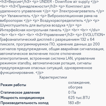
<h3>Версия</h3> <p> UNDER - Downflow air supply </p>
<br> <h3>Принадлежности</h3> <p> Комплект для
удаленного управления </p> <p> Электронагреватель </p>
<p> Увлажнитель </p> <p> Виброизоляционная рама на
виброопорах </p> <p> Воздухораспределитель </p> <p>
Шумоглушитель для выпуска воздуха </p> <p>
Интерфейсная контрольная панель </p> <br> <br> </div>
<br> <br> <br> <br> <h3>Управление</h3> <p> EVOLUTION+
Графоаналитический дисплей с разрешением 132 х 64
пикселя, программируемое ПО, хранение данных до 200
сигналов предупреждения, общая аварийная сигнализация,
автоматическое включение после отключения
электропитания, встроенная система LAN, управление
режимом standby, автоматическая ротация, сигналы
предупреждения опасных ситуаций, одновременное
функционирование. </p>
Характеристики
охлаждение,
Режим работы
обогрев
Статическое давление
0 Па
Мощность кондиционера
625 тыс.BTU
Производительность холод
183 кВт