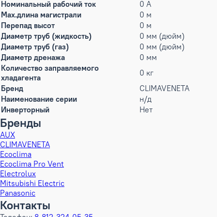
Номинальный рабочий ток
0 А
Max.длина магистрали
0 м
Перепад высот
0 м
Диаметр труб (жидкость)
0 мм (дюйм)
Диаметр труб (газ)
0 мм (дюйм)
Диаметр дренажа
0 мм
Количество заправляемого
0 кг
хладагента
Бренд
CLIMAVENETA
Наименование серии
н/д
Инверторный
Нет
Бренды
AUX
CLIMAVENETA
Ecoclima
Ecoclima Pro Vent
Electrolux
Mitsubishi Electric
Panasonic
Контакты