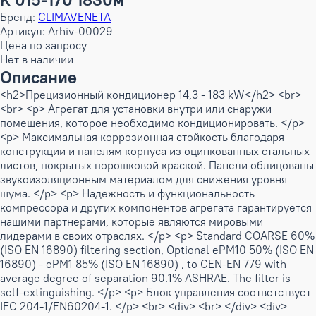
Бренд:
CLIMAVENETA
Артикул: Arhiv-00029
Цена по запросу
Нет в наличии
Описание
<h2>Прецизионный кондиционер 14,3 - 183 kW</h2> <br>
<br> <p> Агрегат для установки внутри или снаружи
помещения, которое необходимо кондиционировать. </p>
<p> Максимальная коррозионная стойкость благодаря
конструкции и панелям корпуса из оцинкованных стальных
листов, покрытых порошковой краской. Панели облицованы
звукоизоляционным материалом для снижения уровня
шума. </p> <p> Надежность и функциональность
компрессора и других компонентов агрегата гарантируется
нашими партнерами, которые являются мировыми
лидерами в своих отраслях. </p> <p> Standard COARSE 60%
(ISO EN 16890) filtering section, Optional ePM10 50% (ISO EN
16890) - ePM1 85% (ISO EN 16890) , to CEN-EN 779 with
average degree of separation 90.1% ASHRAE. The filter is
self-extinguishing. </p> <p> Блок управления соответствует
IEC 204-1/EN60204-1. </p> <br> <div> <br> </div> <div>