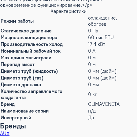
одновременное функционирование.</p>
Характеристики
охлаждение,
Режим работы
обогрев
Статическое давление
0 Па
Мощность кондиционера
60 тыс.BTU
Производительность холод
17.4 кВт
Номинальный рабочий ток
0 А
Max.длина магистрали
0 м
Перепад высот
0 м
Диаметр труб (жидкость)
0 мм (дюйм)
Диаметр труб (газ)
0 мм (дюйм)
Диаметр дренажа
0 мм
Количество заправляемого
0 кг
хладагента
Бренд
CLIMAVENETA
Наименование серии
н/д
Инверторный
Да
Бренды
AUX