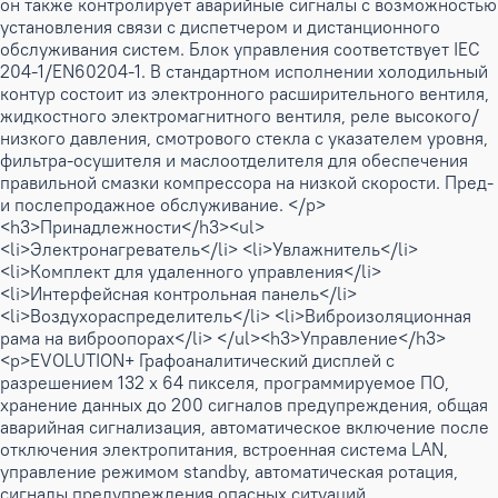
он также контролирует аварийные сигналы с возможностью
установления связи с диспетчером и дистанционного
обслуживания систем. Блок управления соответствует IEC
204-1/EN60204-1. В стандартном исполнении холодильный
контур состоит из электронного расширительного вентиля,
жидкостного электромагнитного вентиля, реле высокого/
низкого давления, смотрового стекла с указателем уровня,
фильтра-осушителя и маслоотделителя для обеспечения
правильной смазки компрессора на низкой скорости. Пред-
и послепродажное обслуживание. </p>
<h3>Принадлежности</h3><ul>
<li>Электронагреватель</li> <li>Увлажнитель</li>
<li>Комплект для удаленного управления</li>
<li>Интерфейсная контрольная панель</li>
<li>Воздухораспределитель</li> <li>Виброизоляционная
рама на виброопорах</li> </ul><h3>Управление</h3>
<p>EVOLUTION+ Графоаналитический дисплей с
разрешением 132 х 64 пикселя, программируемое ПО,
хранение данных до 200 сигналов предупреждения, общая
аварийная сигнализация, автоматическое включение после
отключения электропитания, встроенная система LAN,
управление режимом standby, автоматическая ротация,
сигналы предупреждения опасных ситуаций,