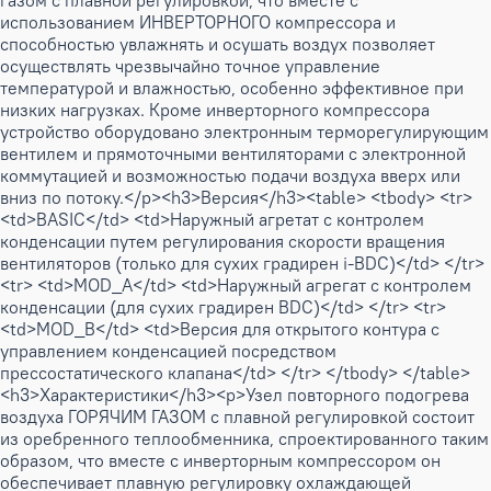
газом с плавной регулировкой, что вместе с
использованием ИНВЕРТОРНОГО компрессора и
способностью увлажнять и осушать воздух позволяет
осуществлять чрезвычайно точное управление
температурой и влажностью, особенно эффективное при
низких нагрузках. Кроме инверторного компрессора
устройство оборудовано электронным терморегулирующим
вентилем и прямоточными вентиляторами с электронной
коммутацией и возможностью подачи воздуха вверх или
вниз по потоку.</p><h3>Версия</h3><table> <tbody> <tr>
<td>BASIC</td> <td>Наружный агретат с контролем
конденсации путем регулирования скорости вращения
вентиляторов (только для сухих градирен i-BDC)</td> </tr>
<tr> <td>MOD_A</td> <td>Наружный агрегат с контролем
конденсации (для сухих градирен BDC)</td> </tr> <tr>
<td>MOD_B</td> <td>Версия для открытого контура с
управлением конденсацией посредством
прессостатического клапана</td> </tr> </tbody> </table>
<h3>Характеристики</h3><p>Узел повторного подогрева
воздуха ГОРЯЧИМ ГАЗОМ с плавной регулировкой состоит
из оребренного теплообменника, спроектированного таким
образом, что вместе с инверторным компрессором он
обеспечивает плавную регулировку охлаждающей