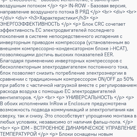
воздушным потоком </p> <p> IN-ROW - Базовая версия,
направление воздушного потока В РЯД </p> <br> <div> <br>
</div> <div> <h3>Характеристики</h3> <p>
ЭНЕРГОЭФФЕКТИВНОСТЬ </p> <p> Блок CRC сочетает
эффективность ЕС электродвигателей последнего
поколения в системе непосредственного испарения с
инверторным приводом компрессора (установленным во
внешнем компрессорно-конденсаторном блоке i-HCAT),
позволяющими достичь высоких показателей EER.
Благодаря применению инверторных компрессоров с
бесколлекторным электродвигателем постоянного тока,
блок позволяет снизить потребление электроэнергии в
сравнении с традиционным компрессором ON/OFF до 50%
при работе с частичной нагрузкой вместе с регулированием
расхода воздуха с помощью ЕС электродвигателей
вентиляторов. </p> <br> <p> УНИВЕРСАЛЬНОСТЬ </p> <p>
В обоих исполнениях InRow и Enclosure предусмотрена
возможность подвода коммуникаций и электропитания как
сверху, так и снизу. Это способствует упрощению монтажа в
любых условиях, независимо от наличия фальш-пола. </p>
<br> <p> IDM - ВСТРОЕННОЕ ДИНАМИЧЕСКОЕ УПРАВЛЕНИЕ
ТЕМПЕРАТУРОЙ </p> <p> Блоки оснащены новым