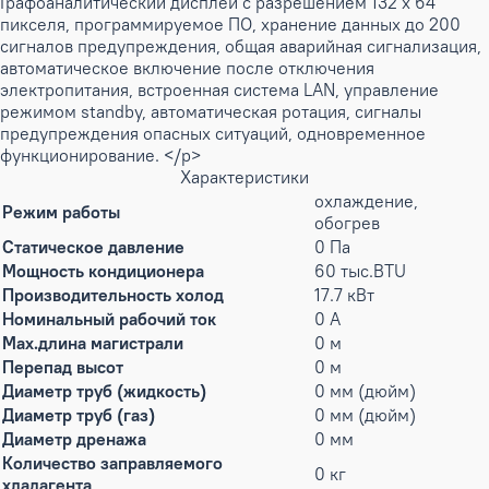
Графоаналитический дисплей с разрешением 132 х 64
пикселя, программируемое ПО, хранение данных до 200
сигналов предупреждения, общая аварийная сигнализация,
автоматическое включение после отключения
электропитания, встроенная система LAN, управление
режимом standby, автоматическая ротация, сигналы
предупреждения опасных ситуаций, одновременное
функционирование. </p>
Характеристики
охлаждение,
Режим работы
обогрев
Статическое давление
0 Па
Мощность кондиционера
60 тыс.BTU
Производительность холод
17.7 кВт
Номинальный рабочий ток
0 А
Max.длина магистрали
0 м
Перепад высот
0 м
Диаметр труб (жидкость)
0 мм (дюйм)
Диаметр труб (газ)
0 мм (дюйм)
Диаметр дренажа
0 мм
Количество заправляемого
0 кг
хладагента