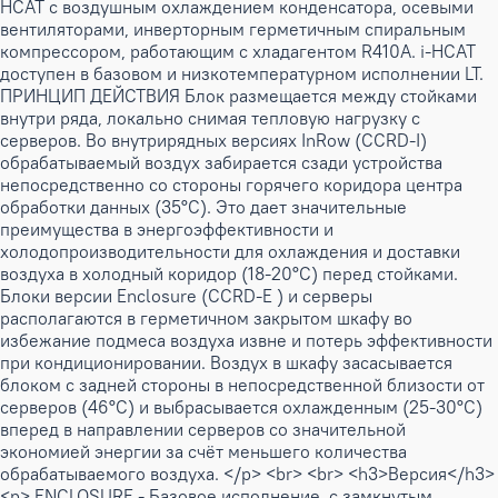
HCAT с воздушным охлаждением конденсатора, осевыми
вентиляторами, инверторным герметичным спиральным
компрессором, работающим с хладагентом R410A. i-HCAT
доступен в базовом и низкотемпературном исполнении LT.
ПРИНЦИП ДЕЙСТВИЯ Блок размещается между стойками
внутри ряда, локально снимая тепловую нагрузку с
серверов. Во внутрирядных версиях InRow (CCRD-I)
обрабатываемый воздух забирается сзади устройства
непосредственно со стороны горячего коридора центра
обработки данных (35°C). Это дает значительные
преимущества в энергоэффективности и
холодопроизводительности для охлаждения и доставки
воздуха в холодный коридор (18-20°C) перед стойками.
Блоки версии Enclosure (CCRD-E ) и серверы
располагаются в герметичном закрытом шкафу во
избежание подмеса воздуха извне и потерь эффективности
при кондиционировании. Воздух в шкафу засасывается
блоком с задней стороны в непосредственной близости от
серверов (46°C) и выбрасывается охлажденным (25-30°C)
вперед в направлении серверов со значительной
экономией энергии за счёт меньшего количества
обрабатываемого воздуха. </p> <br> <br> <h3>Версия</h3>
<p> ENCLOSURE - Базовое исполнение, с замкнутым