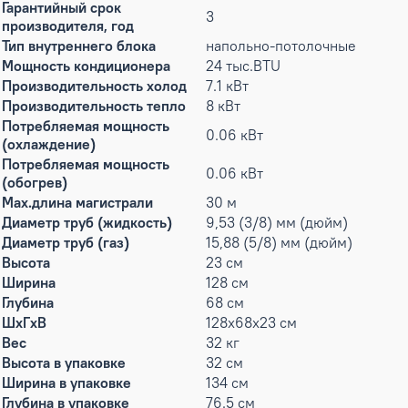
Гарантийный срок
3
производителя, год
Тип внутреннего блока
напольно-потолочные
Мощность кондиционера
24 тыс.BTU
Производительность холод
7.1 кВт
Производительность тепло
8 кВт
Потребляемая мощность
0.06 кВт
(охлаждение)
Потребляемая мощность
0.06 кВт
(обогрев)
Max.длина магистрали
30 м
Диаметр труб (жидкость)
9,53 (3/8) мм (дюйм)
Диаметр труб (газ)
15,88 (5/8) мм (дюйм)
Высота
23 см
Ширина
128 см
Глубина
68 см
ШxГxВ
128x68x23 см
Вес
32 кг
Высота в упаковке
32 см
Ширина в упаковке
134 см
Глубина в упаковке
76.5 см