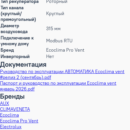
Тип рекуператора
Роторный
Тип канала
(круглый/
Круглый
прямоугольный)
Диаметр
315 мм
воздуховода
Подключение к
Modbus RTU
умному дому
Бренд
Ecoclima Pro Vent
Инверторный
Нет
Документация
Руководство по эксплуатации АВТОМАТИКА Ecoclima vent
#релиз 2 (сентябрь).pdf
Паспорт и руководство по эксплуатации Ecoclima vent
январь 2026.pdf
Бренды
AUX
CLIMAVENETA
Ecoclima
Ecoclima Pro Vent
Electrolux