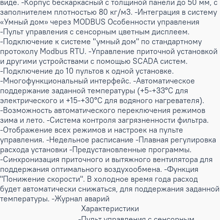
виде. -Корпус бескаркасный с толщиной панели до 50 мм, с
заполнителем плотностью 80 кг/м3. -Интеграция в систему
«Умный дом» через MODBUS Особенности управления
-Пульт управления с сенсорным цветным дисплеем.
-Подключение к системе "умный дом" по стандартному
протоколу Modbus RTU. -Управление приточной установкой
и другими устройствами с помощью SCADA систем.
-Подключение до 10 пультов к одной установке.
-Многофункциональный интерфейс. -Автоматическое
поддержание заданной температуры (+5-+33°С для
электрического и +15-+30°С для водяного нагревателя).
-Возможность автоматического переключения режимов
зима и лето. -Система контроля загрязненности фильтра.
-Отображение всех режимов и настроек на пульте
управления. -Недельное расписание -Плавная регулировка
расхода установки -Предустановленные программы.
-Синхронизация приточного и вытяжного вентилятора для
поддержания оптимального воздухообмена. -Функция
"Понижение скорости". В холодное время года расход
будет автоматически снижаться, для поддержания заданной
температуры. -Журнал аварий
Характеристики
-Пульт управления с сенсорным