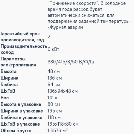
"Понижение скорости". В холодное
время года расход будет
автоматически снижаться; для
поддержания заданной температуры.
-Журнал аварий
Гарантийный срок
2
производителя, год
Производительность
0 кВт
холод
Параметры
380/415/3/50 В/Ф/Гц
электропитания
Высота
48 см
Ширина
136 см
Глубина
94 см
ШxГxВ
136x94x48 см
Вес
141 кг
Высота в упаковке
80 см
Ширина в упаковке
165 см
Глубина в упаковке
118 см
ШxГxВ в упаковке
165x118x80 см
Объем Брутто
1.5576 м³