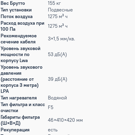
Вес Брутто
155 кг
Тип установки
Подвесные
Поток воздуха
1275 м³ ч
Расход воздуха при
1275 м³ ч
100 Па
Рекомендуемое
3×1,5 мм/кв.
сечение кабеля
Уровень звуковой
мощности по
53 дБ(А)
корпусу Lwa
Уровень звукового
давления
(расстояние от
39 дБ(А)
корпуса 3 метра)
LPA
Тип нагревателя
Водяной
Тип фильтра и класс
F5
очистки
Габариты фильтра
46×410×420 мм
(Ш×В×Д)
Рекуперация
есть