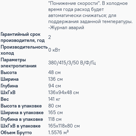
"Понижение скорости". В холодное
время года расход будет
автоматически снижаться; для
поддержания заданной температуры.
-Журнал аварий
Гарантийный срок
2
производителя, год
Производительность
0 кВт
холод
Параметры
380/415/3/50 В/Ф/Гц
электропитания
Высота
48 см
Ширина
136 см
Глубина
94 см
ШxГxВ
136x94x48 см
Вес
141 кг
Высота в упаковке
80 см
Ширина в упаковке
165 см
Глубина в упаковке
118 см
ШxГxВ в упаковке
165x118x80 см
Объем Брутто
1.5576 м³