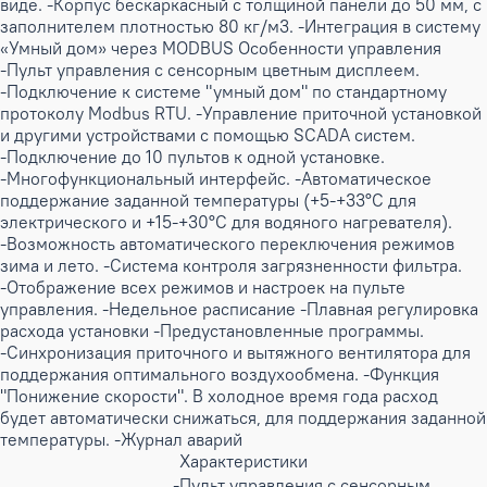
виде. -Корпус бескаркасный с толщиной панели до 50 мм, с
заполнителем плотностью 80 кг/м3. -Интеграция в систему
«Умный дом» через MODBUS Особенности управления
-Пульт управления с сенсорным цветным дисплеем.
-Подключение к системе "умный дом" по стандартному
протоколу Modbus RTU. -Управление приточной установкой
и другими устройствами с помощью SCADA систем.
-Подключение до 10 пультов к одной установке.
-Многофункциональный интерфейс. -Автоматическое
поддержание заданной температуры (+5-+33°С для
электрического и +15-+30°С для водяного нагревателя).
-Возможность автоматического переключения режимов
зима и лето. -Система контроля загрязненности фильтра.
-Отображение всех режимов и настроек на пульте
управления. -Недельное расписание -Плавная регулировка
расхода установки -Предустановленные программы.
-Синхронизация приточного и вытяжного вентилятора для
поддержания оптимального воздухообмена. -Функция
"Понижение скорости". В холодное время года расход
будет автоматически снижаться, для поддержания заданной
температуры. -Журнал аварий
Характеристики
-Пульт управления с сенсорным