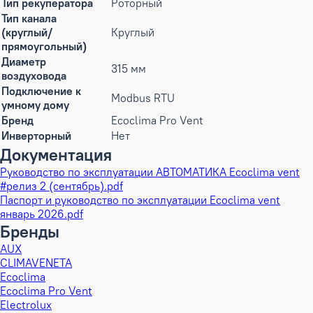
Тип рекуператора
Роторный
Тип канала
(круглый/
Круглый
прямоугольный)
Диаметр
315 мм
воздуховода
Подключение к
Modbus RTU
умному дому
Бренд
Ecoclima Pro Vent
Инверторный
Нет
Документация
Руководство по эксплуатации АВТОМАТИКА Ecoclima vent
#релиз 2 (сентябрь).pdf
Паспорт и руководство по эксплуатации Ecoclima vent
январь 2026.pdf
Бренды
AUX
CLIMAVENETA
Ecoclima
Ecoclima Pro Vent
Electrolux