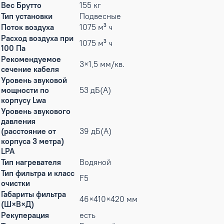
Вес Брутто
155 кг
Тип установки
Подвесные
Поток воздуха
1075 м³ ч
Расход воздуха при
1075 м³ ч
100 Па
Рекомендуемое
3×1,5 мм/кв.
сечение кабеля
Уровень звуковой
мощности по
53 дБ(А)
корпусу Lwa
Уровень звукового
давления
(расстояние от
39 дБ(А)
корпуса 3 метра)
LPA
Тип нагревателя
Водяной
Тип фильтра и класс
F5
очистки
Габариты фильтра
46×410×420 мм
(Ш×В×Д)
Рекуперация
есть