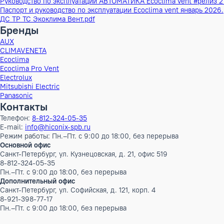
(Ш×В×Д)
Рекуперация
нет
Тип канала
(круглый/
Круглый
прямоугольный)
Диаметр
160 мм
воздуховода
Подключение к
Modbus RTU
умному дому
Бренд
Ecoclima Pro Vent
Наименование
Приточные=> подвесные + с электриче
серии
Инверторный
Нет
Документация
Руководство по эксплуатации АВТОМАТИКА Ecoclima vent #ре
Паспорт и руководство по эксплуатации Ecoclima vent январ
ДС ТР ТС Экоклима Вент.pdf
Бренды
AUX
CLIMAVENETA
Ecoclima