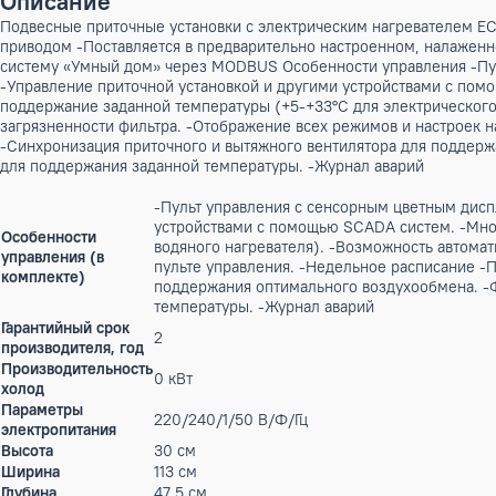
Бренд:
Ecoclima Pro Vent
Артикул: X-00013289
326 500 ₽
мало
Описание
Подвесные приточные установки с электрическим нагревате
приводом -Поставляется в предварительно настроенном, на
систему «Умный дом» через MODBUS Особенности управлени
-Управление приточной установкой и другими устройствами
поддержание заданной температуры (+5-+33°С для электрич
загрязненности фильтра. -Отображение всех режимов и нас
-Синхронизация приточного и вытяжного вентилятора для п
для поддержания заданной температуры. -Журнал аварий
-Пульт управления с сенсорным цветны
устройствами с помощью SCADA систем
Особенности
водяного нагревателя). -Возможность 
управления (в
пульте управления. -Недельное распис
комплекте)
поддержания оптимального воздухообме