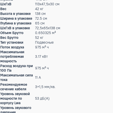
температуры. -Журнал аварий
Гарантийный срок
2
производителя, год
Производительность
0 кВт
холод
Параметры
220/240/1/50 В/Ф/Гц
электропитания
Высота
30 см
Ширина
113 см
Глубина
47.5 см
ШxГxВ
113x47,5x30 см
Вес
42 кг
Высота в упаковке
138 см
Ширина в упаковке
72.5 см
Глубина в упаковке
65 см
ШxГxВ в упаковке
72,5x65x138 см
Объем Брутто
0.650325 м³
Вес Брутто
52 кг
Тип установки
Подвесные
Поток воздуха
975 м³ ч
Максимальная