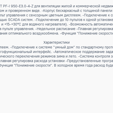
лем ECT PF-I 950-E3.0-4-Z для вентиляции жилой и коммерч
лаженном и проверенном виде. -Корпус бескаркасный с толщ
я -Пульт управления с сенсорным цветным дисплеем. -Под
 с помощью SCADA систем. -Подключение до 10 пультов к о
еского и +15-+30°С для водяного нагревателя). -Возможнос
троек на пульте управления. -Недельное расписание -Плавн
оддержания оптимального воздухообмена. -Функция "Понижен
Характеристики
м дисплеем. -Подключение к системе "умный дом" по станд
. -Многофункциональный интерфейс. -Автоматическое подде
автоматического переключения режимов зима и лето. -Систе
ание -Плавная регулировка расхода установки -Предустанов
на. -Функция "Понижение скорости". В холодное время год