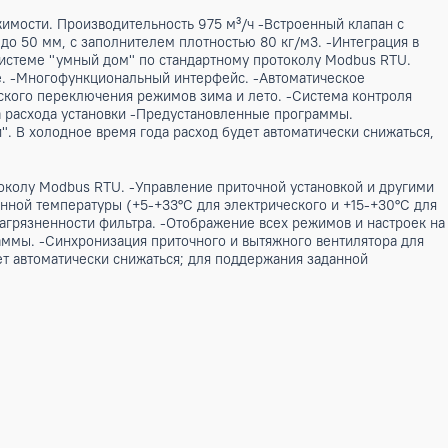
еской недвижимости. Производительность 975 м³/ч -Встрое
иной панели до 50 мм, с заполнителем плотностью 80 кг/м3
ключение к системе "умный дом" по стандартному протоко
дной установке. -Многофункциональный интерфейс. -Автома
ть автоматического переключения режимов зима и лето. -Си
ая регулировка расхода установки -Предустановленные прог
ие скорости". В холодное время года расход будет автомат
артному протоколу Modbus RTU. -Управление приточной уст
ржание заданной температуры (+5-+33°С для электрическог
ма контроля загрязненности фильтра. -Отображение всех ре
ленные программы. -Синхронизация приточного и вытяжного
а расход будет автоматически снижаться; для поддержания 