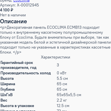
Бренд:
Ecoclima
Артикул: X-00012945
4 100 ₽
Нет в наличии
Описание
<p>Декоративная панель ECOCLIMA ECMB13 подходит
только к внутреннему кассетному полупромышленному
блоку от Ecoclima. Будьте внимательны при выборе, так как
указанная модель белой и эстетичной дизайнерской панели
подходит только на указанные в характеристиках кассетные
блоки. </p>
Характеристики
Гарантийный срок
3
производителя, год
Производительность холод
0 кВт
Высота
5.5 см
Ширина
65 см
Глубина
65 см
ШxГxВ
65x65x5,5 см
Вес
2.2 кг
Высота в упаковке
12.5 см