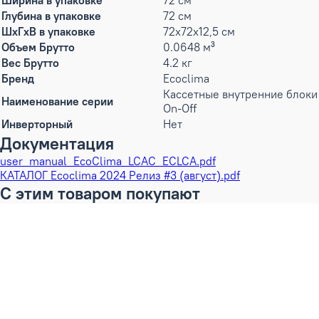
Ширина в упаковке
72 см
Глубина в упаковке
72 см
ШxГxВ в упаковке
72x72x12,5 см
Объем Брутто
0.0648 м³
Вес Брутто
4.2 кг
Бренд
Ecoclima
Кассетные внутренние блоки
Наименование серии
On-Off
Инверторный
Нет
Документация
user_manual_EcoClima_LCAC_ECLCA.pdf
КАТАЛОГ Ecoclima 2024 Релиз #3 (август).pdf
С этим товаром покупают