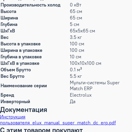
Производительность холод
0 кВт
Высота
65 см
Ширина
65 см
Глубина
5 см
ШxГxВ
65x5x65 см
Вес
3.5 кг
Высота в упаковке
100 см
Ширина в упаковке
100 см
Глубина в упаковке
10 см
ШxГxВ в упаковке
100x10x100 см
Объем Брутто
0.1 м³
Вес Брутто
5.5 кг
Мульти-системы Super
Наименование серии
Match ERP
Бренд
Electrolux
Инверторный
Да
Документация
Инструкция
пользователя_elux_manual_super_match_dc_erp.pdf
С этим товаром покупают