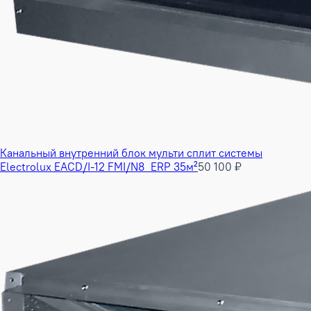
Канальный внутренний блок мульти сплит системы
Electrolux EACD/I-12 FMI/N8_ERP 35м²
50 100 ₽