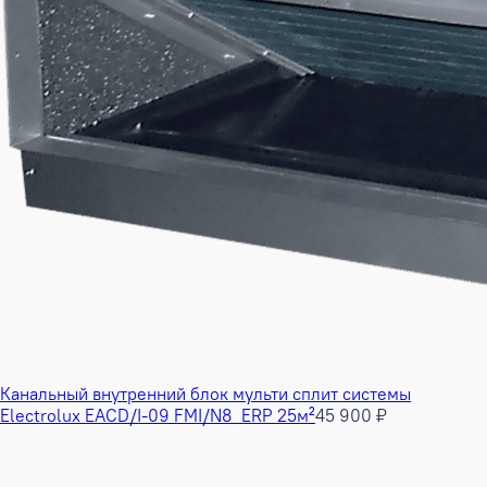
Канальный внутренний блок мульти сплит системы
Electrolux EACD/I-09 FMI/N8_ERP 25м²
45 900 ₽