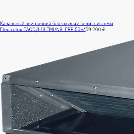
Канальный внутренний блок мульти сплит системы
Electrolux EACD/I-18 FMI/N8_ERP 50м²
59 200 ₽