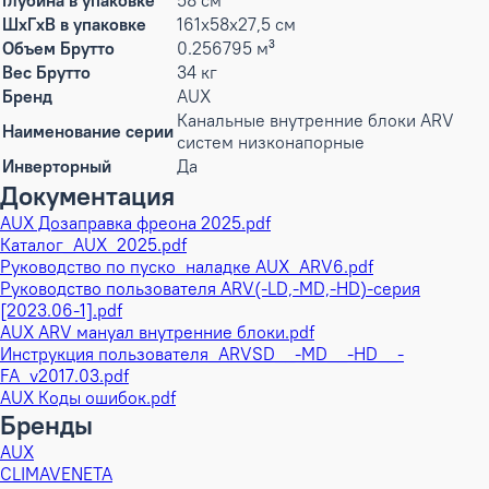
Глубина в упаковке
58 см
ШxГxВ в упаковке
161x58x27,5 см
Объем Брутто
0.256795 м³
Вес Брутто
34 кг
Бренд
AUX
Канальные внутренние блоки ARV
Наименование серии
систем низконапорные
Инверторный
Да
Документация
AUX Дозаправка фреона 2025.pdf
Каталог_AUX_2025.pdf
Руководство по пуско_наладке AUX_ARV6.pdf
Руководство пользователя ARV(-LD,-MD,-HD)-серия
[2023.06-1].pdf
AUX ARV мануал внутренние блоки.pdf
Инструкция пользователя_ARVSD__-MD__-HD__-
FA_v2017.03.pdf
AUX Коды ошибок.pdf
Бренды
AUX
CLIMAVENETA