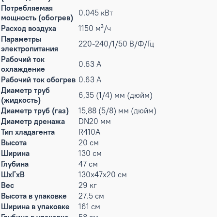
Потребляемая
0.045 кВт
мощность (обогрев)
Расход воздуха
1150 м³/ч
Параметры
220-240/1/50 В/Ф/Гц
электропитания
Рабочий ток
0.63 А
охлаждение
Рабочий ток обогрев
0.63 А
Диаметр труб
6,35 (1/4) мм (дюйм)
(жидкость)
Диаметр труб (газ)
15,88 (5/8) мм (дюйм)
Диаметр дренажа
DN20 мм
Тип хладагента
R410A
Высота
20 см
Ширина
130 см
Глубина
47 см
ШxГxВ
130x47x20 см
Вес
29 кг
Высота в упаковке
27.5 см
Ширина в упаковке
161 см