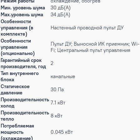
Режим работы
охлаждение, обогрев
Мин. уровень шума
30 дБ(А)
Max.уровень шума
34 дБ(А)
Особенности
управления (в
Настенный проводной пульт ДУ
комплекте)
Особенности
Пульт ДУ; Выносной ИК приемник; Wi-
управления
Fi; Центральный пульт управления
(опционально)
Гарантийный срок
2
производителя, год
Тип внутреннего
канальные
блока
Статическое
30 Па
давление
Производительность
7.1 кВт
холод
Производительность
8 кВт
тепло
Потребляемая
мощность
0.045 кВт
(охлаждение)