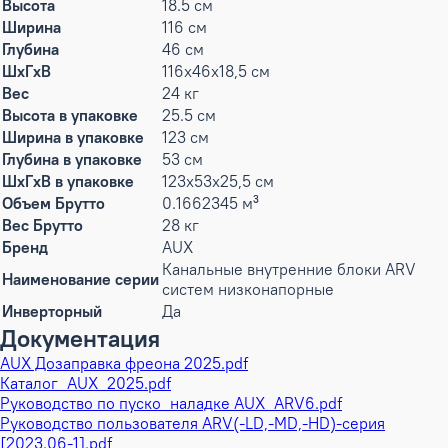
Высота
18.5 см
Ширина
116 см
Глубина
46 см
ШxГxВ
116x46x18,5 см
Вес
24 кг
Высота в упаковке
25.5 см
Ширина в упаковке
123 см
Глубина в упаковке
53 см
ШxГxВ в упаковке
123x53x25,5 см
Объем Брутто
0.1662345 м³
Вес Брутто
28 кг
Бренд
AUX
Канальные внутренние блоки ARV
Наименование серии
систем низконапорные
Инверторный
Да
Документация
AUX Дозаправка фреона 2025.pdf
Каталог_AUX_2025.pdf
Руководство по пуско_наладке AUX_ARV6.pdf
Руководство пользователя ARV(-LD,-MD,-HD)-серия
[2023.06-1].pdf