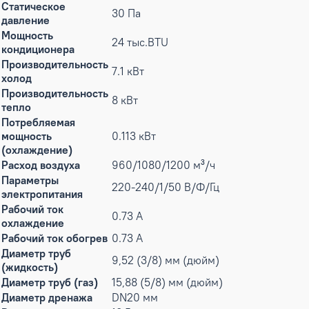
Статическое
30 Па
давление
Мощность
24 тыс.BTU
кондиционера
Производительность
7.1 кВт
холод
Производительность
8 кВт
тепло
Потребляемая
мощность
0.113 кВт
(охлаждение)
Расход воздуха
960/1080/1200 м³/ч
Параметры
220-240/1/50 В/Ф/Гц
электропитания
Рабочий ток
0.73 А
охлаждение
Рабочий ток обогрев
0.73 А
Диаметр труб
9,52 (3/8) мм (дюйм)
(жидкость)
Диаметр труб (газ)
15,88 (5/8) мм (дюйм)
Диаметр дренажа
DN20 мм