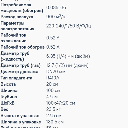
Потребляемая
0.035 кВт
мощность (обогрев)
Расход воздуха
900 м³/ч
Параметры
220-240/1/50 В/Ф/Гц
электропитания
Рабочий ток
0.52 А
охлаждение
Рабочий ток обогрев
0.52 А
Диаметр труб
6,35 (1/4) мм (дюйм)
(жидкость)
Диаметр труб (газ)
12,7 (1/2) мм (дюйм)
Диаметр дренажа
DN20 мм
Тип хладагента
R410A
Высота
20 см
Ширина
100 см
Глубина
47 см
ШxГxВ
100x47x20 см
Вес
23.5 кг
Высота в упаковке
27.5 см
Ширина в упаковке
130.5 см