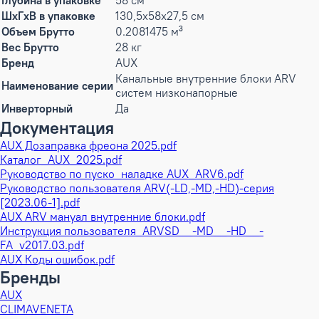
Глубина в упаковке
58 см
ШxГxВ в упаковке
130,5x58x27,5 см
Объем Брутто
0.2081475 м³
Вес Брутто
28 кг
Бренд
AUX
Канальные внутренние блоки ARV
Наименование серии
систем низконапорные
Инверторный
Да
Документация
AUX Дозаправка фреона 2025.pdf
Каталог_AUX_2025.pdf
Руководство по пуско_наладке AUX_ARV6.pdf
Руководство пользователя ARV(-LD,-MD,-HD)-серия
[2023.06-1].pdf
AUX ARV мануал внутренние блоки.pdf
Инструкция пользователя_ARVSD__-MD__-HD__-
FA_v2017.03.pdf
AUX Коды ошибок.pdf
Бренды
AUX
CLIMAVENETA