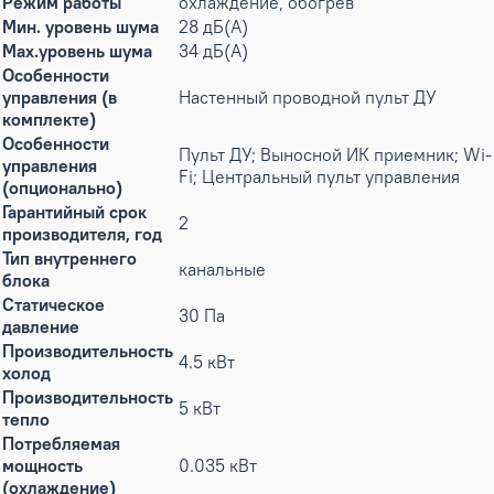
Режим работы
охлаждение, обогрев
Мин. уровень шума
28 дБ(А)
Max.уровень шума
34 дБ(А)
Особенности
управления (в
Настенный проводной пульт ДУ
комплекте)
Особенности
Пульт ДУ; Выносной ИК приемник; Wi-
управления
Fi; Центральный пульт управления
(опционально)
Гарантийный срок
2
производителя, год
Тип внутреннего
канальные
блока
Статическое
30 Па
давление
Производительность
4.5 кВт
холод
Производительность
5 кВт
тепло
Потребляемая
мощность
0.035 кВт
(охлаждение)