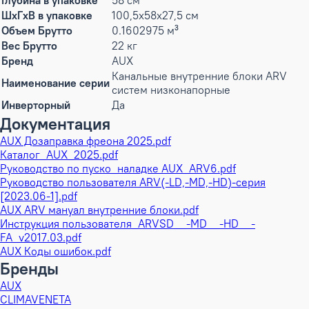
Глубина в упаковке
58 см
ШxГxВ в упаковке
100,5x58x27,5 см
Объем Брутто
0.1602975 м³
Вес Брутто
22 кг
Бренд
AUX
Канальные внутренние блоки ARV
Наименование серии
систем низконапорные
Инверторный
Да
Документация
AUX Дозаправка фреона 2025.pdf
Каталог_AUX_2025.pdf
Руководство по пуско_наладке AUX_ARV6.pdf
Руководство пользователя ARV(-LD,-MD,-HD)-серия
[2023.06-1].pdf
AUX ARV мануал внутренние блоки.pdf
Инструкция пользователя_ARVSD__-MD__-HD__-
FA_v2017.03.pdf
AUX Коды ошибок.pdf
Бренды
AUX
CLIMAVENETA