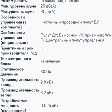
Режим работы
охлаждение, обогрев
Мин. уровень шума
25 дБ(А)
Max.уровень шума
31 дБ(А)
Особенности
управления (в
Настенный проводной пульт ДУ
комплекте)
Особенности
Пульт ДУ; Выносной ИК приемник; Wi-
управления
Fi; Центральный пульт управления
(опционально)
Гарантийный срок
2
производителя, год
Тип внутреннего
канальные
блока
Статическое
30 Па
давление
Производительность
2.8 кВт
холод
Производительность
3.2 кВт
тепло
Потребляемая
мощность
0.025 кВт
(охлаждение)