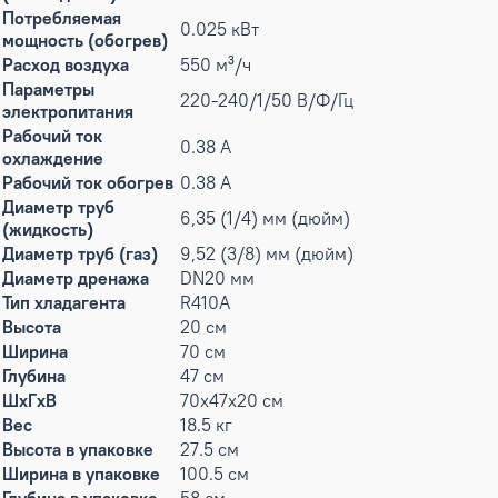
Потребляемая
0.025 кВт
мощность (обогрев)
Расход воздуха
550 м³/ч
Параметры
220-240/1/50 В/Ф/Гц
электропитания
Рабочий ток
0.38 А
охлаждение
Рабочий ток обогрев
0.38 А
Диаметр труб
6,35 (1/4) мм (дюйм)
(жидкость)
Диаметр труб (газ)
9,52 (3/8) мм (дюйм)
Диаметр дренажа
DN20 мм
Тип хладагента
R410A
Высота
20 см
Ширина
70 см
Глубина
47 см
ШxГxВ
70x47x20 см
Вес
18.5 кг
Высота в упаковке
27.5 см
Ширина в упаковке
100.5 см