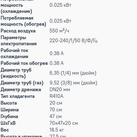
мощность
0.025 кВт
(охлаждение)
Потребляемая
0.025 кВт
мощность (обогрев)
Расход воздуха
550 м³/ч
Параметры
220-240/1/50 В/Ф/Гц
электропитания
Рабочий ток
0.38 А
охлаждение
Рабочий ток обогрев
0.38 А
Диаметр труб
6,35 (1/4) мм (дюйм)
(жидкость)
Диаметр труб (газ)
9,52 (3/8) мм (дюйм)
Диаметр дренажа
DN20 мм
Тип хладагента
R410A
Высота
20 см
Ширина
70 см
Глубина
47 см
ШxГxВ
70x47x20 см
Вес
18.5 кг
Высота в упаковке
27.5 см