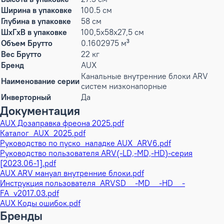
Ширина в упаковке
100.5 см
Глубина в упаковке
58 см
ШxГxВ в упаковке
100,5x58x27,5 см
Объем Брутто
0.1602975 м³
Вес Брутто
22 кг
Бренд
AUX
Канальные внутренние блоки ARV
Наименование серии
систем низконапорные
Инверторный
Да
Документация
AUX Дозаправка фреона 2025.pdf
Каталог_AUX_2025.pdf
Руководство по пуско_наладке AUX_ARV6.pdf
Руководство пользователя ARV(-LD,-MD,-HD)-серия
[2023.06-1].pdf
AUX ARV мануал внутренние блоки.pdf
Инструкция пользователя_ARVSD__-MD__-HD__-
FA_v2017.03.pdf
AUX Коды ошибок.pdf
Бренды