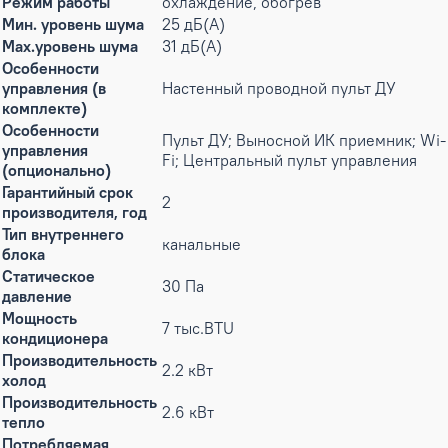
Режим работы
охлаждение, обогрев
Мин. уровень шума
25 дБ(А)
Max.уровень шума
31 дБ(А)
Особенности
управления (в
Настенный проводной пульт ДУ
комплекте)
Особенности
Пульт ДУ; Выносной ИК приемник; Wi-
управления
Fi; Центральный пульт управления
(опционально)
Гарантийный срок
2
производителя, год
Тип внутреннего
канальные
блока
Статическое
30 Па
давление
Мощность
7 тыс.BTU
кондиционера
Производительность
2.2 кВт
холод
Производительность
2.6 кВт
тепло
Потребляемая