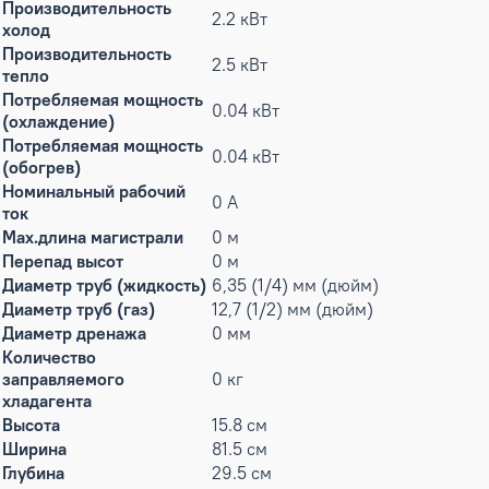
Производительность
2.2 кВт
холод
Производительность
2.5 кВт
тепло
Потребляемая мощность
0.04 кВт
(охлаждение)
Потребляемая мощность
0.04 кВт
(обогрев)
Номинальный рабочий
0 А
ток
Max.длина магистрали
0 м
Перепад высот
0 м
Диаметр труб (жидкость)
6,35 (1/4) мм (дюйм)
Диаметр труб (газ)
12,7 (1/2) мм (дюйм)
Диаметр дренажа
0 мм
Количество
заправляемого
0 кг
хладагента
Высота
15.8 см
Ширина
81.5 см
Глубина
29.5 см