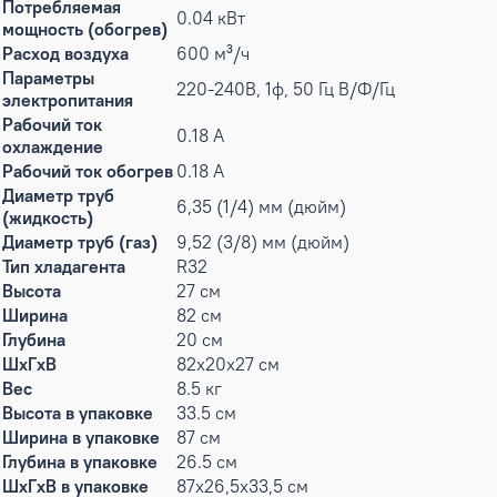
Потребляемая
0.04 кВт
мощность (обогрев)
Расход воздуха
600 м³/ч
Параметры
220-240В, 1ф, 50 Гц В/Ф/Гц
электропитания
Рабочий ток
0.18 А
охлаждение
Рабочий ток обогрев
0.18 А
Диаметр труб
6,35 (1/4) мм (дюйм)
(жидкость)
Диаметр труб (газ)
9,52 (3/8) мм (дюйм)
Тип хладагента
R32
Высота
27 см
Ширина
82 см
Глубина
20 см
ШxГxВ
82x20x27 см
Вес
8.5 кг
Высота в упаковке
33.5 см
Ширина в упаковке
87 см
Глубина в упаковке
26.5 см
ШxГxВ в упаковке
87x26,5x33,5 см