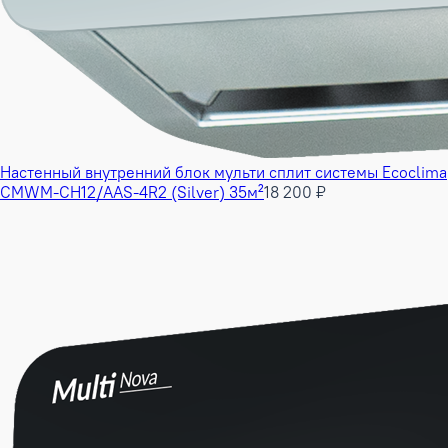
Настенный внутренний блок мульти сплит системы Ecoclima
CMWM-CH12/AAS-4R2 (Silver) 35м²
18 200 ₽