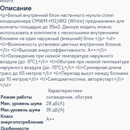
много
Описание
<p>Белый внутренний блок настенного мульти сплит
кондиционера CMWM-H12/4R2 (White) предназначен для
комнаты площадью до 35м2. Данную модель можно
использовать в комплекте с несколькими внутренними
блоками на один наружный (внешний) блок </p> <ul>
<li>Возможность установки цветных внутренних блоков;
</li> <li>Высокая энергоэффективность: А++;</li>
<li>Охлаждение при низкой температуре наружного
воздуха (до -5°C);</li> <li>Обогрев при низкой температуре
наружного воздуха (до -15°C);</li> <li>Суммарная длина
трасс до 65 метров;</li> <li>Перепад высот между блоками
до 10 метров;</li> <li>Самодиагностика, авторестарт.</li>
</ul>
Характеристики
Режим работы
охлаждение, обогрев
Мин. уровень шума
28 дБ(А)
Max.уровень шума
35 дБ(А)
Класс
A++
энергопотребления
Особенности