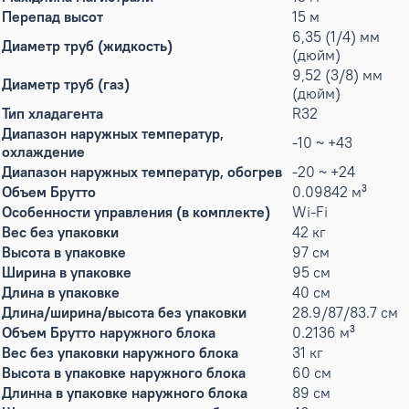
Перепад высот
15 м
6,35 (1/4) мм
Диаметр труб (жидкость)
(дюйм)
9,52 (3/8) мм
Диаметр труб (газ)
(дюйм)
Тип хладагента
R32
Диапазон наружных температур,
-10 ~ +43
охлаждение
Диапазон наружных температур, обогрев
-20 ~ +24
Объем Брутто
0.09842 м³
Особенности управления (в комплекте)
Wi-Fi
Вес без упаковки
42 кг
Высота в упаковке
97 см
Ширина в упаковке
95 см
Длина в упаковке
40 см
Длина/ширина/высота без упаковки
28.9/87/83.7 см
Объем Брутто наружного блока
0.2136 м³
Вес без упаковки наружного блока
31 кг
Высота в упаковке наружного блока
60 см
Длинна в упаковке наружного блока
89 см