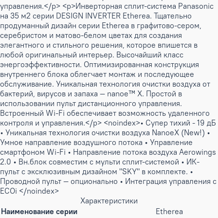
управления.</p> <p>Инверторная сплит-система Panasonic
на 35 м2 серии DESIGN INVERTER Etherea. Тщательно
продуманный дизайн серии Etherea в графитово-сером,
серебристом и матово-белом цветах для создания
элегантного и стильного решения, которое впишется в
любой оригинальный интерьер. Высочайший класс
энергоэффективности. Оптимизированная конструкция
внутреннего блока облегчает монтаж и последующее
обслуживание. Уникальная технология очистки воздуха от
бактерий, вирусов и запаха — nanoe™ X. Простой в
использовании пульт дистанционного управления.
Встроенный Wi-Fi обеспечивает возможность удаленного
контроля и управления.</p> <noindex>• Супер тихий - 19 дБ
• Уникальная технология очистки воздуха NanoeX (New!) •
Умное направление воздушного потока • Управление
смартфоном Wi-Fi • Направление потока воздуха Aerowings
2.0 • Вн.блок совместим с мульти сплит-системой • ИК-
пульт с эксклюзивным дизайном "SKY" в комплекте. •
Проводной пульт — опционально • Интеграция управления с
ECOi </noindex>
Характеристики
Наименование серии
Etherea