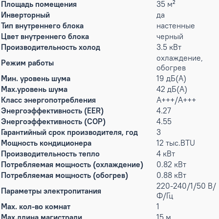
Площадь помещения
35 м²
Инверторный
да
Тип внутреннего блока
настенные
Цвет внутреннего блока
черный
Производительность холод
3.5 кВт
охлаждение,
Режим работы
обогрев
Мин. уровень шума
19 дБ(А)
Max.уровень шума
42 дБ(А)
Класс энергопотребления
A+++/A+++
Энергоэффективность (EER)
4.27
Энергоэффективность (COP)
4.55
Гарантийный срок производителя, год
3
Мощность кондиционера
12 тыс.BTU
Производительность тепло
4 кВт
Потребляемая мощность (охлаждение)
0.82 кВт
Потребляемая мощность (обогрев)
0.88 кВт
220-240/1/50 В/
Параметры электропитания
Ф/Гц
Max. кол-во комнат
1
Max.длина магистрали
15 м