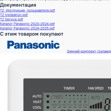
Особенности управления (в комплекте)
Wi-Fi
Вес без упаковки
58 кг
Высота в упаковке
114 см
Ширина в упаковке
117 см
Длина в упаковке
46 см
Длина/ширина/высота без упаковки
32/104
Объем Брутто наружного блока
0.3670
Вес без упаковки наружного блока
45 кг
Высота в упаковке наружного блока
76 см
Длинна в упаковке наружного блока
105 см
Ширина в упаковке наружного блока
46 см
Длина/ширина/высота без упаковки наружного блока
87.5/3
Документация
TZ_Инструкция_пользователя.pdf
TZ Instalation.pdf
TZ Service.pdf
Каталог Panasonic 2023-2024.pdf
Каталог Panasonic 2024-2025.pdf
С этим товаром покупают