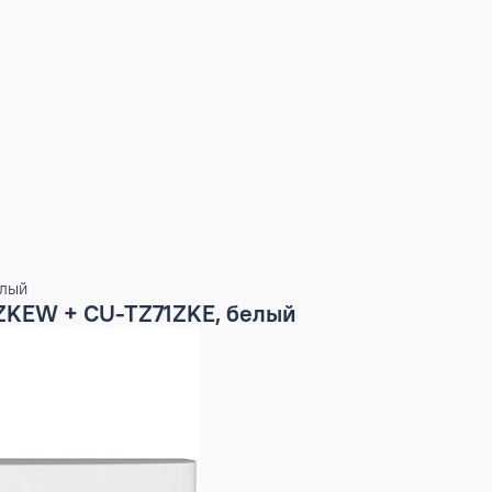
ZKE, белый
TZ71ZKEW + CU-TZ71ZKE, белый