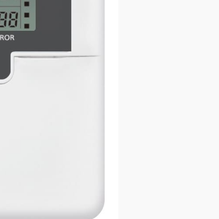
хлаждение при темп. до -35°С) Panasonic KITAKAZE (-35)
11 