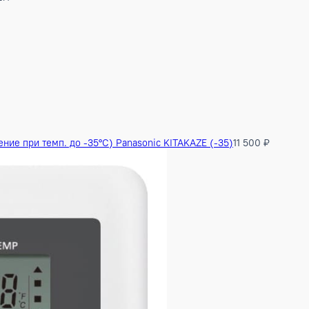
/99 см
8 м³
2/69.5 см