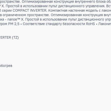
OMPACT INVERTER. Компактная настенная модель с лаконичн
енном пространстве. Оптимизированная конструкция внутре
 - nanoe™ X. Простой в использовании пульт дистанционного
на 70 м2 серии COMPACT INVERTER. Компактная настенная м
ановки в ограниченном пространстве. Оптимизированная ко
ов и запаха - nanoe™ X. Простой в использовании пульт дис
а фильтром PM 2,5 • Соответствие стандарту безопасности 
CT INVERTER (TZ)
ные
ение, обогрев