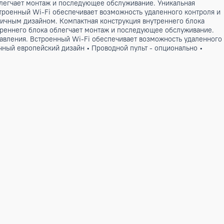
ым дизайном. Компактная конструкция внутреннего блока (
ннего блока облегчает монтаж и последующее обслуживание.
 управления. Встроенный Wi-Fi обеспечивает возможность уд
одель с лаконичным дизайном. Компактная конструкция вну
нструкция внутреннего блока облегчает монтаж и последующ
танционного управления. Встроенный Wi-Fi обеспечивает воз
RoHS • Лаконичный европейский дизайн • Проводной пульт - 