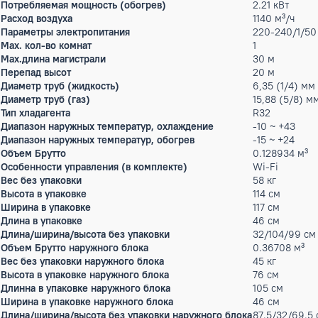
Мин. уровень шума
35 дБ(
Max.уровень шума
47 дБ(
Класс энергопотребления
A++/A
Энергоэффективность (EER)
3.23
Энергоэффективность (COP)
3.71
Гарантийный срок производителя, год
3
Мощность кондиционера
24 тыс
Производительность тепло
8.2 кВт
Потребляемая мощность (охлаждение)
2.2 кВт
Потребляемая мощность (обогрев)
2.21 кВ
Расход воздуха
1140 м³
Параметры электропитания
220-24
Max. кол-во комнат
1
Max.длина магистрали
30 м
Перепад высот
20 м
Диаметр труб (жидкость)
6,35 (
Диаметр труб (газ)
15,88 
Тип хладагента
R32
Диапазон наружных температур, охлаждение
-10 ~ +
Диапазон наружных температур, обогрев
-15 ~ +
Объем Брутто
0.1289