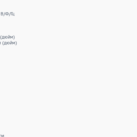
А)
А)
+
.BTU
т
/ч
0/1/50 В/Ф/Гц
1/4) мм (дюйм)
(5/8) мм (дюйм)
43
24
34 м³