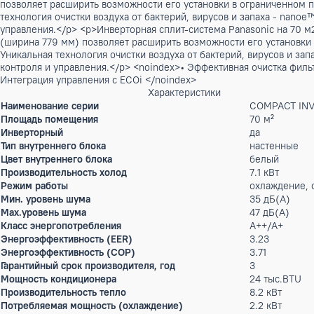
Бренд:
Panasonic
Артикул: X-00013643, X-00013644
283 900 ₽
много
Описание
<p>Инверторная сплит-система Panasonic на 70 м2 серии C
позволяет расширить возможности его установки в огранич
технология очистки воздуха от бактерий, вирусов и запаха
управления.</p> <p>Инверторная сплит-система Panasonic 
(ширина 779 мм) позволяет расширить возможности его уст
Уникальная технология очистки воздуха от бактерий, вирус
контроля и управления.</p> <noindex>• Эффективная очистк
Интеграция управления с ECOi </noindex>
Характеристики
Наименование серии
COMPA
Площадь помещения
70 м²
Инверторный
да
Тип внутреннего блока
настен
Цвет внутреннего блока
белый
Производительность холод
7.1 кВт
Режим работы
охлажд