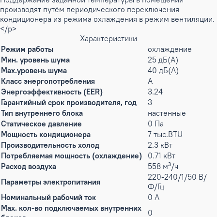
производят путём периодического переключения
кондиционера из режима охлаждения в режим вентиляции.
</p>
Характеристики
Режим работы
охлаждение
Мин. уровень шума
25 дБ(А)
Max.уровень шума
40 дБ(А)
Класс энергопотребления
A
Энергоэффективность (EER)
3.24
Гарантийный срок производителя, год
3
Тип внутреннего блока
настенные
Статическое давление
0 Па
Мощность кондиционера
7 тыс.BTU
Производительность холод
2.3 кВт
Потребляемая мощность (охлаждение)
0.71 кВт
Расход воздуха
558 м³/ч
220-240/1/50 В/
Параметры электропитания
Ф/Гц
Номинальный рабочий ток
0 А
Max. кол-во подключаемых внутренних
0