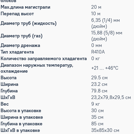
блоков
Max.длина магистрали
20 м
Перепад высот
10 м
6,35 (1/4) мм
Диаметр труб (жидкость)
(дюйм)
15,88 (5/8) мм
Диаметр труб (газ)
(дюйм)
Диаметр дренажа
0 мм
Тип хладагента
R410A
Количество заправляемого хладагента
0 кг
Диапазон наружных температур,
+21 … +46°C
охлаждение
Высота
29.5 см
Ширина
23.2 см
Глубина
79.8 см
ШxГxВ
23,2x79,8x29,5 см
Вес
9 кг
Высота в упаковке
30 см
Ширина в упаковке
35 см
Глубина в упаковке
85 см
ШxГxВ в упаковке
35x85x30 см