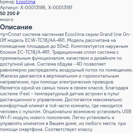
Бренд:
Ecoclima
Артикул: X-00013186, X-00013181
50 200 ₽
много
Описание
<p>Сплит система настенная Ecoclima серии Grand line On-
Off модель ECW-TC18/AA-4R1. Модель рассчитана на
помещение площадью до 50м2. Комплектуется наружным
блоком EC-TC18/A-4R1. Традиционная сплит система с
премиальным функционалом, качеством и дизайном по
доступной цене. Система обдува - 4D позволяет
равномерно распределять воздушный поток по помещению.
Жалюзи двигаются в вертикальном и горизонтальным
направлении, при помощи электрических приводов.
Является одной из самых тихих в своем классе. Благодаря
системе iFeel - температурный датчик встроен в пульт
дистанционного управления. Достигается максимально
комфортный климат в той части комнаты, где находится
человек с пультом. Опционально возможно установить USB
Wi-Fi модуль нового поколения. Легко установить и
управлять климатом в Вашем доме, из любого места, при
помощи смартфона. Соответствует классу