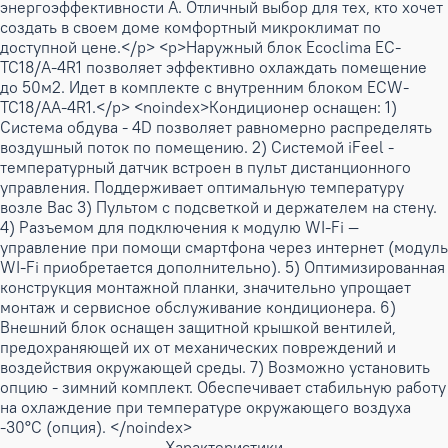
энергоэффективности A. Отличный выбор для тех, кто хочет
создать в своем доме комфортный микроклимат по
доступной цене.</p> <p>Наружный блок Ecoclima EC-
TC18/A-4R1 позволяет эффективно охлаждать помещение
до 50м2. Идет в комплекте с внутренним блоком ECW-
TC18/AA-4R1.</p> <noindex>Кондиционер оснащен: 1)
Система обдува - 4D позволяет равномерно распределять
воздушный поток по помещению. 2) Системой iFeel -
температурный датчик встроен в пульт дистанционного
управления. Поддерживает оптимальную температуру
возле Вас 3) Пультом с подсветкой и держателем на стену.
4) Разъемом для подключения к модулю WI-Fi —
управление при помощи смартфона через интернет (модуль
WI-Fi приобретается дополнительно). 5) Оптимизированная
конструкция монтажной планки, значительно упрощает
монтаж и сервисное обслуживание кондиционера. 6)
Внешний блок оснащен защитной крышкой вентилей,
предохраняющей их от механических повреждений и
воздействия окружающей среды. 7) Возможно установить
опцию - зимний комплект. Обеспечивает стабильную работу
на охлаждение при температуре окружающего воздуха
-30°С (опция). </noindex>
Характеристики