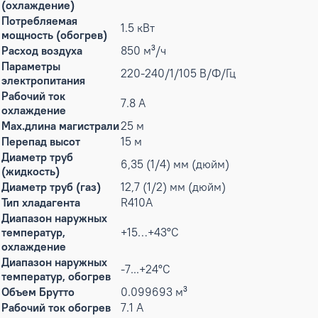
(охлаждение)
Потребляемая
1.5 кВт
мощность (обогрев)
Расход воздуха
850 м³/ч
Параметры
220-240/1/105 В/Ф/Гц
электропитания
Рабочий ток
7.8 А
охлаждение
Max.длина магистрали
25 м
Перепад высот
15 м
Диаметр труб
6,35 (1/4) мм (дюйм)
(жидкость)
Диаметр труб (газ)
12,7 (1/2) мм (дюйм)
Тип хладагента
R410A
Диапазон наружных
температур,
+15…+43°С
охлаждение
Диапазон наружных
-7...+24°С
температур, обогрев
Объем Брутто
0.099693 м³
Рабочий ток обогрев
7.1 А