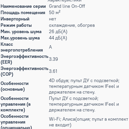
Наименование серии
Grand line On-Off
Площадь помещения
50 м²
Инверторный
нет
Режим работы
охлаждение, обогрев
Мин. уровень шума
26 дБ(А)
Max.уровень шума
44 дБ(А)
Класс
A
энергопотребления
Энергоэффективность
3.39
(EER)
Энергоэффективность
3.61
(COP)
4D обдув; пульт ДУ с подсветкой;
Особенности
температурным датчиком IFeel и
(основные)
держателем на стену.
Особенности
Пульт ДУ с подсветкой;
управления (в
температурным датчиком IFeel и
комплекте)
держателем на стену.
Особенности
Wi-Fi; Алиса(опция; пульт в комплект
управления
не входит)
(опционально)