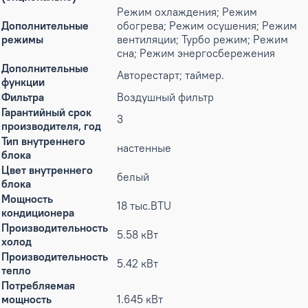
Режим охлаждения; Режим
Дополнительные
обогрева; Режим осушения; Режим
режимы
вентиляции; Турбо режим; Режим
сна; Режим энергосбережения
Дополнительные
Авторестарт; таймер.
функции
Фильтра
Воздушный фильтр
Гарантийный срок
3
производителя, год
Тип внутреннего
настенные
блока
Цвет внутреннего
белый
блока
Мощность
18 тыс.BTU
кондиционера
Производительность
5.58 кВт
холод
Производительность
5.42 кВт
тепло
Потребляемая
мощность
1.645 кВт