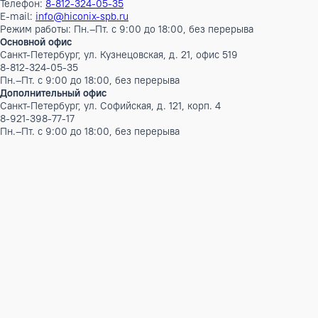
66/22.4/45
блока
Документация
Ecoclima_Grand_line_Руководство_по_эксплуатации_и_монт
КАТАЛОГ Ecoclima 2024 Релиз #3 (август).pdf
Бренды
AUX
CLIMAVENETA
Ecoclima
Ecoclima Pro Vent
Electrolux
Mitsubishi Electric
Panasonic
Контакты
Телефон:
8-812-324-05-35
E-mail:
info@hiconix-spb.ru
Режим работы: Пн.–Пт. с 9:00 до 18:00, без перерыва
Основной офис
Санкт-Петербург, ул. Кузнецовская, д. 21, офис 519
8-812-324-05-35
Пн.–Пт. с 9:00 до 18:00, без перерыва
Дополнительный офис