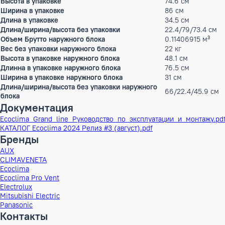
Рабочий ток охлаждение
5.8 А
Max.длина магистрали
25 м
Перепад высот
10 м
Диаметр труб (жидкость)
6,35 (1/4)
Диаметр труб (газ)
9,52 (3/8)
Тип хладагента
R32
Диапазон наружных температур, охлаждение
-15…+53°С
Диапазон наружных температур, обогрев
-20...+30°С
Объем Брутто
0.0786255 
Рабочий ток обогрев
5.1 А
Вес без упаковки
30 кг
Высота в упаковке
74.6 см
Ширина в упаковке
86 см
Длина в упаковке
34.5 см
Длина/ширина/высота без упаковки
22.4/79/73
Объем Брутто наружного блока
0.11406915
Вес без упаковки наружного блока
22 кг
Высота в упаковке наружного блока
48.1 см
Длинна в упаковке наружного блока
76.5 см
Ширина в упаковке наружного блока
31 см
Длина/ширина/высота без упаковки наружного