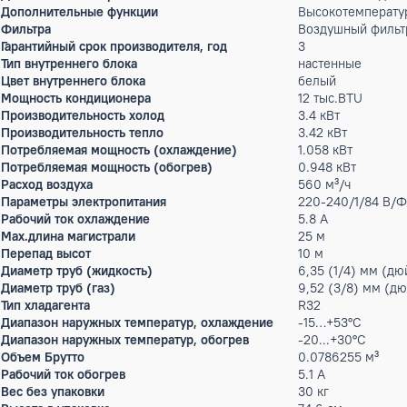
Мин. уровень шума
22 дБ(А)
Max.уровень шума
41 дБ(А)
Класс энергопотребления
A
Энергоэффективность (EER)
3.21
Энергоэффективность (COP)
3.61
Биполярный
Особенности (основные)
самоочистк
Особенности управления (в комплекте)
Пульт ДУ с
Особенности управления (опционально)
Wi-Fi; Али
Дополнительные режимы
Режим охла
Дополнительные функции
Высокотемп
Фильтра
Воздушный 
Гарантийный срок производителя, год
3
Тип внутреннего блока
настенные
Цвет внутреннего блока
белый
Мощность кондиционера
12 тыс.BTU
Производительность холод
3.4 кВт
Производительность тепло
3.42 кВт
Потребляемая мощность (охлаждение)
1.058 кВт
Потребляемая мощность (обогрев)
0.948 кВт
Расход воздуха
560 м³/ч
Параметры электропитания
220-240/1/