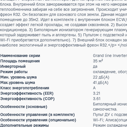
много
Описание
<p>Сплит система настенная инверторная Ecoclima серии G
EC/I-TC12/A-4R2. Объединяет в себе премиальный функцион
создавая сквозняков. Эта функция очень важна для помеще
равномерное и бережное распределение холодного воздуха п
Оснащен 7-скоростным вентилятором для комфортной настр
блока. Внутренний блок замораживается при этом на него на
теплообменника забирая на себе все загрязнения. Происхо
фреон R32. Он безопасен для озонового слоя земли. Данна
помещение до 35м2. Идет в комплекте с внутренним блоко
создает эффект легкой прохлады, не создавая сквозняков. 2
кондиционера. 3) Биполярным ионизатором генерирующим п
который задерживает пыль и аллергены. 5) Пультом с подс
WI-Fi приобретается дополнительно). 7) Внешний блок ос
наиболее экологичный и энергоэффективный фреон R32.</p
Наименование серии
Grand line 
Площадь помещения
35 м²
Инверторный
да
Режим работы
охлаждение