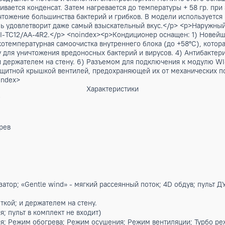
rand line Inverter R32 модель ECW/I-TC12/AA-4R2. Модель
ал, дизайн и качество. Обладает новейшей технологией упр
ний с детьми и возрастными людьми. Жалюзи выполнены в в
о помещению. Grand line Inverter является одними из самы
ойки воздушного потока и экономии электроэнергии. Помим
мораживается конденсат. Затем нагревается до температуры 
дит уничтожение большинства бактерий и грибков. В модел
я модель удовлетворит даже самый взыскательный вкус.</p>
м ECW/I-TC12/AA-4R2.</p> <noindex><p>Кондиционер оснаще
) Высокотемпературная самоочистка внутреннего блока (до +
лазму для уничтожения вредоносных бактерий и вирусов. 4
веткой и держателем на стену. 6) Разъемом для подключени
нащен защитной крышкой вентилей, предохраняющей их от м
> </noindex>
Характеристики
Inverter
, обогрев