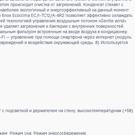
 рассчитана на помещение площадью до 35м2. Комплектуется
авления воздушным потоком «Gentle wind» создает эффект л
иде перфорированных листьев с приводом. При закрытии пр
х тихих в своем классе. Соответствуют классу энергоэффект
о этого оснащены высокотемпературной автоматической очи
+ 58 гр. при этом происходит очистка от загрязнений. Конде
и используется наиболее экологичный и энергоэффективный 
 <p>Наружный блок Ecoclima EC/I-TC12/A-4R2 позволяет эф
н: 1) Новейшей технологией управления воздушным потоко
58°С), которая удаляет загрязнения и бактерии с внутренни
) Антибактериальным фильтром встроенным на входе воздух
я к модулю WI-Fi — управление при помощи смартфона через
еханических повреждений и воздействия окружающей среды.