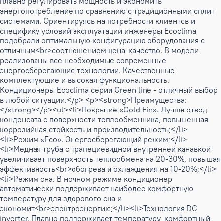
плавно регулировать мощность и экономить
энергопотребление по сравнению с традиционными сплит
системами. Ориентируясь на потребности клиентов и
специфику условий эксплуатации инженеры Ecoclima
подобрали оптимальную конфигурацию оборудования с
отличным<br>соотношением цена-качество. В модели
реализованы все необходимые современные
энергосберегающие технологии. Качественные
комплектующие и высокая функциональность.
Кондиционеры Ecoclima серии Green line - отличный выбор
в любой ситуации.</p> <p><strong>Преимущества:
</strong></p><ul><li>Покрытие «Gold Fin». Лучше отвод
конденсата с поверхности теплообменника, повышенная
коррозийная стойкость и производительность;</li>
<li>Режим «Eco». Энергосберегающий режим;</li>
<li>Медная труба с трапециевидной внутренней канавкой
увеличивает поверхность теплообмена на 20-30%, повышая
эффективность<br>обогрева и охлаждения на 10-20%;</li>
<li>Режим сна. В ночном режиме кондиционер
автоматически поддерживает наиболее комфортную
температуру для здорового сна и
экономит<br>электроэнергию;</li><li>Технология DC
inverter. Плавно поддерживает температуру, комфортный,