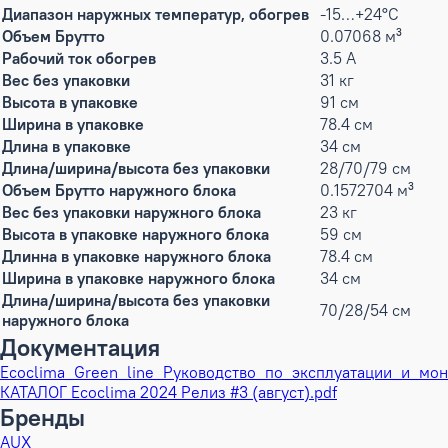
Диапазон наружных температур, обогрев
-15…+24°С
Объем Брутто
0.07068 м³
Рабочий ток обогрев
3.5 А
Вес без упаковки
31 кг
Высота в упаковке
91 см
Ширина в упаковке
78.4 см
Длина в упаковке
34 см
Длина/ширина/высота без упаковки
28/70/79 см
Объем Брутто наружного блока
0.1572704 м³
Вес без упаковки наружного блока
23 кг
Высота в упаковке наружного блока
59 см
Длинна в упаковке наружного блока
78.4 см
Ширина в упаковке наружного блока
34 см
Длина/ширина/высота без упаковки
70/28/54 см
наружного блока
Документация
Ecoclima_Green_line_Руководство_по_эксплуатации_и_мон
КАТАЛОГ Ecoclima 2024 Релиз #3 (август).pdf
Бренды
AUX