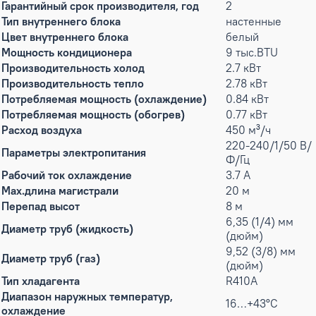
Гарантийный срок производителя, год
2
Тип внутреннего блока
настенные
Цвет внутреннего блока
белый
Мощность кондиционера
9 тыс.BTU
Производительность холод
2.7 кВт
Производительность тепло
2.78 кВт
Потребляемая мощность (охлаждение)
0.84 кВт
Потребляемая мощность (обогрев)
0.77 кВт
Расход воздуха
450 м³/ч
220-240/1/50 В/
Параметры электропитания
Ф/Гц
Рабочий ток охлаждение
3.7 А
Max.длина магистрали
20 м
Перепад высот
8 м
6,35 (1/4) мм
Диаметр труб (жидкость)
(дюйм)
9,52 (3/8) мм
Диаметр труб (газ)
(дюйм)
Тип хладагента
R410A
Диапазон наружных температур,
16…+43°С
охлаждение