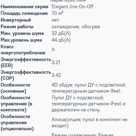
Наименование серии
Elegant line On-Off
Площадь помещения
70 м²
Инверторный
нет
Режим работы
охлаждение, обогрев
Мин. уровень шума
32 дБ(А)
Max.уровень шума
44 дБ(А)
Класс
A
энергопотребления
Энергоэффективность
3.21
(EER)
Энергоэффективность
3.42
(COP)
Особенности
4D обдув; пульт ДУ с подсветкой;
(основные)
температурным датчиком Ifeel.
Особенности
Пульт ДУ с подсветкой;
управления (в
температурным датчиком IFeel и
комплекте)
держателем на стену.
Особенности
Алиса(опция; пульт в комплект не
управления
входит)
(опционально)
Режим охлаждения; Режим