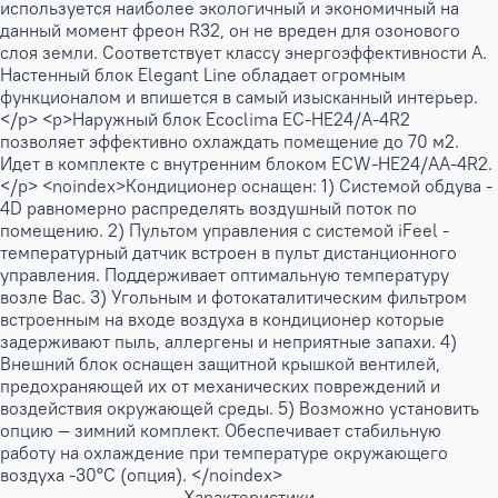
используется наиболее экологичный и экономичный на
данный момент фреон R32, он не вреден для озонового
слоя земли. Соответствует классу энергоэффективности A.
Настенный блок Elegant Line обладает огромным
функционалом и впишется в самый изысканный интерьер.
</p> <p>Наружный блок Ecoclima EC-HE24/A-4R2
позволяет эффективно охлаждать помещение до 70 м2.
Идет в комплекте с внутренним блоком ECW-HE24/AA-4R2.
</p> <noindex>Кондиционер оснащен: 1) Системой обдува -
4D равномерно распределять воздушный поток по
помещению. 2) Пультом управления с системой iFeel -
температурный датчик встроен в пульт дистанционного
управления. Поддерживает оптимальную температуру
возле Вас. 3) Угольным и фотокаталитическим фильтром
встроенным на входе воздуха в кондиционер которые
задерживают пыль, аллергены и неприятные запахи. 4)
Внешний блок оснащен защитной крышкой вентилей,
предохраняющей их от механических повреждений и
воздействия окружающей среды. 5) Возможно установить
опцию — зимний комплект. Обеспечивает стабильную
работу на охлаждение при температуре окружающего
воздуха -30°С (опция). </noindex>
Характеристики