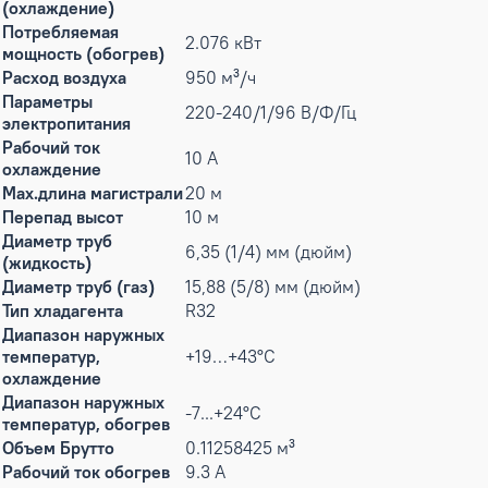
(охлаждение)
Потребляемая
2.076 кВт
мощность (обогрев)
Расход воздуха
950 м³/ч
Параметры
220-240/1/96 В/Ф/Гц
электропитания
Рабочий ток
10 А
охлаждение
Max.длина магистрали
20 м
Перепад высот
10 м
Диаметр труб
6,35 (1/4) мм (дюйм)
(жидкость)
Диаметр труб (газ)
15,88 (5/8) мм (дюйм)
Тип хладагента
R32
Диапазон наружных
температур,
+19…+43°С
охлаждение
Диапазон наружных
-7...+24°С
температур, обогрев
Объем Брутто
0.11258425 м³
Рабочий ток обогрев
9.3 А