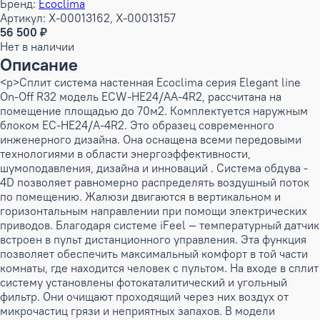
Бренд:
Ecoclima
Артикул: X-00013162, X-00013157
56 500 ₽
Нет в наличии
Описание
<p>Сплит система настенная Ecoclima серия Elegant line
On-Off R32 модель ECW-HE24/AA-4R2, рассчитана на
помещение площадью до 70м2. Комплектуется наружным
блоком EC-HE24/A-4R2. Это образец современного
инженерного дизайна. Она оснащена всеми передовыми
технологиями в области энергоэффективности,
шумоподавления, дизайна и инноваций . Система обдува -
4D позволяет равномерно распределять воздушный поток
по помещению. Жалюзи двигаются в вертикальном и
горизонтальным направлении при помощи электрических
приводов. Благодаря системе iFeel — температурный датчик
встроен в пульт дистанционного управления. Эта функция
позволяет обеспечить максимальный комфорт в той части
комнаты, где находится человек с пультом. На входе в сплит
систему установлены фотокаталитический и угольный
фильтр. Они очищают проходящий через них воздух от
микрочастиц грязи и неприятных запахов. В модели