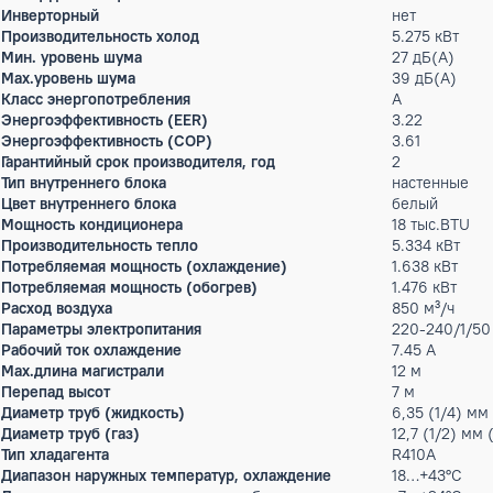
производительность. Режим «Eco». Энергосберегающий реж
автоматически поддерживает наиболее комфортную темпера
«SmartLife»(Пульт WiFi приобретается дополнительно).</p
Идет в комплекте с внутренним блоком ECW-СH18/AA-4R1.</
стойкость и производительность); • Режим Turbo. • Cамоочис
конденсатом удаляется через дренаж; • Возможно установит
энергоэффективности A (EER).</p> </noindex>
Характеристики
Наименование серии
Nova l
Площадь помещения
50 м²
Инверторный
нет
Производительность холод
5.275 
Мин. уровень шума
27 дБ(
Max.уровень шума
39 дБ(
Класс энергопотребления
A
Энергоэффективность (EER)
3.22
Энергоэффективность (COP)
3.61
Гарантийный срок производителя, год
2
Тип внутреннего блока
настен
Цвет внутреннего блока
белый
Мощность кондиционера
18 тыс
Производительность тепло
5.334 