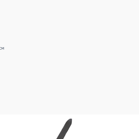
Вт
Вт
/ч
0/1/50 В/Ф/Гц
1/4) мм (дюйм)
1/2) мм (дюйм)
3°С
4°С
485 м³
ДУ
8/85.5 см
46 м³