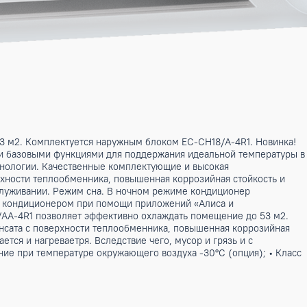
лощадью до 53 м2. Комплектуется наружным блоком EC-CH1
снащена всеми базовыми функциями для поддержания идеал
ременные технологии. Качественные комплектующие и высо
нсата с поверхности теплообменника, повышенная коррозий