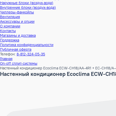
Тепловые насосы
Наружные блоки (воздух-воздух)
Внутренние блоки (воздух-воздух)
Наружные блоки (воздух-вода)
Внутренние блоки (воздух-вода)
Чиллеры-фанкойлы
Вентиляция
Аксессуары и опции
О компании
Контакты
Магазины и доставка
Поддержка
Политика конфиденциальности
Публичная оферта
Телефон:
8-812-324-05-35
Главная
On-off сплит-системы
Настенный кондиционер Ecoclima ECW-CH18/AA-4R1 + EC-C
Настенный кондиционер Ecoclima ECW-