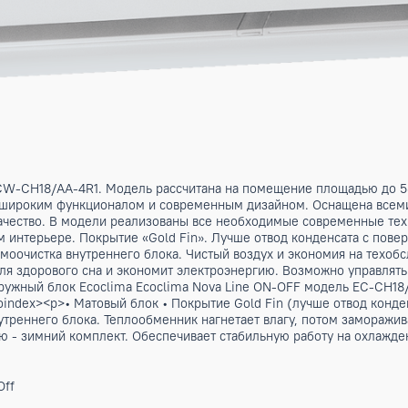
одель ECW-СH18/AA-4R1. Модель рассчитана на помещение п
одель с широким функционалом и современным дизайном. О
ена-качество. В модели реализованы все необходимые сов
менном интерьере. Покрытие «Gold Fin». Лучше отвод конде