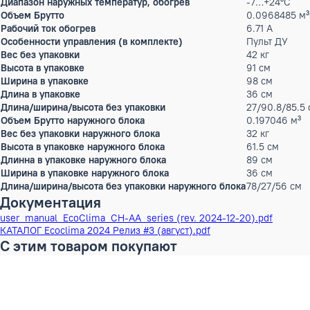
Потребляемая мощность (охлаждение)
1.638 к
Потребляемая мощность (обогрев)
1.476 к
Расход воздуха
850 м³
Параметры электропитания
220-24
Рабочий ток охлаждение
7.45 А
Max.длина магистрали
12 м
Перепад высот
7 м
Диаметр труб (жидкость)
6,35 (
Диаметр труб (газ)
12,7 (
Тип хладагента
R410A
Диапазон наружных температур, охлаждение
18…+4
Диапазон наружных температур, обогрев
-7…+2
Объем Брутто
0.0968
Рабочий ток обогрев
6.71 А
Особенности управления (в комплекте)
Пульт 
Вес без упаковки
42 кг
Высота в упаковке
91 см
Ширина в упаковке
98 см
Длина в упаковке
36 см
Длина/ширина/высота без упаковки
27/90.
Объем Брутто наружного блока
0.1970