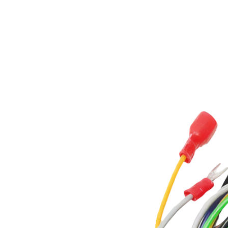
Вес без упаковки наружного блока
32 кг
Высота в упаковке наружного блока
61.5 см
Длинна в упаковке наружного блока
89 см
Ширина в упаковке наружного блока
36 см
Длина/ширина/высота без упаковки наружного блока
78/27/
Документация
user_manual_EcoClima_CH-AA_series (rev. 2024-12-20).pdf
КАТАЛОГ Ecoclima 2024 Релиз #3 (август).pdf
С этим товаром покупают