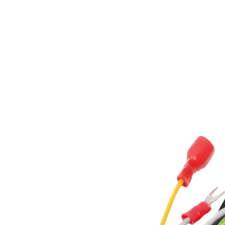
(модуль wi-fi с флеш-картой)
2 600 ₽