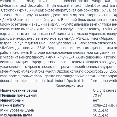
Нет в наличии
Описание
<p>Внутренний блок AUX модель ASW-H24A4/QH-R1 позволя
AS-H24A4/QH-R1 позволяет эффективно охлаждать помещени
</p><p>Серия Q light - это бюджетная версия серии Q. В ча
поколения, качественной очисткой воздуха и многими друг
<p style="-webkit-text-stroke-width:0px;background-color:rgb(
variant-caps:normal;font-variant-ligatures:normal;font-weight:
style:initial;text-decoration-thickness:initial;text-indent:0
</strong></p><ul><li>Высокотемпературная самоочистка +57
такую температуру 30 минут. Достигается эффект стерилиза
</li><li>Защита клапанной группы. Внешний блок оснащен
блоку эстетичный внешний вид;</li><li>Крыльчатка вентиля
сохранении высокой интенсивности воздушного потока;</li>
вертикальных и горизонтальной жалюзи возможно управлять 
расход электроэнергии в ночное время;</li><li>Дисплей «М
встроен в пульт дистанционного управления. Блок автомати
<li>Cамодиагностика 360°. Встроенная система самодиагн
работы системы. В случае возникновения внештатной ситуац
и устранит неисправность;</li><li>Функция «Антисквозняк».<
исключения дискомфорта, вызванного потоком холодного во
установленного уровня, после прогрева теплообменника внут