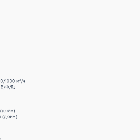
 255, 255);box-sizing:border-box;color:rgb(4, 4, 4);font-famil
er-spacing:0.28px;margin-bottom:1rem;margin-top:0px;orphans:2;t
:none;white-space:pre-line;widows:2;word-spacing:0px;">Клас
 series On-Off
ение, обогрев
А)
А)
ДУ
ные
.BTU
т