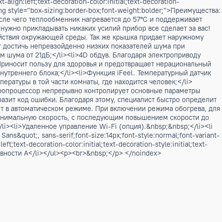
плекте с наружным блоком AUX модель AS-H24A4/QH-R1</p
A4/QH-R1</p> <noindex> <p><strong>Настоящее японское к
, в остальном- это та же мощная, современная система с ком
м. Кондиционер разработан в центре исследований и разра
amily:&quot;Open Sans&quot;, sans-serif;font-size:14px;font-st
phans:2;text-align:left;text-decoration-color:initial;text-dec
cing:0px;"><strong style="box-sizing:border-box;font-weight:bo
и и грязи, после чего теплообменник нагревается до 57°С 
ет 99,9%. Не нужно прикладывать никаких усилий прибор все
дений и воздействия окружающей среды. Так же крышка при
 что позволяет достичь непревзойденно низких показателей
ает с уровнем шума от 21дБ;</li><li>4D обдув. Благодаря э
i>Режим сна. Приносит пользу для здоровья и предотвращае
на корпусе внутреннего блока;</li><li>Функция iFeel. Темп
фортной температуры в той части комнаты, где находится че
рудования. Микропроцессор непрерывно контролирует основ
го блока отобразит код ошибки. Благодаря этому, специалис
</strong>Работает в автоматическом режиме. При включении р
лючается на минимальную скорость, с последующим повышен
одстветкой;</li><li>Удаленное управление Wi-Fi (опция).&nb