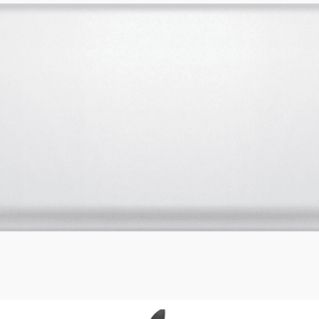
м
м
1/65.5 см