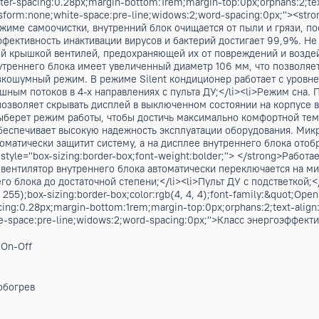
ет эффективно охлаждать помещение до 70м2. Идет в ком
е до 70м2. Идет в комплекте с внутренним блоком ASW-H24
стности, в ней отсутствует держатель пульта и Wi-Fi модуль
ими инновациями присущими передовым японским технология
255, 255, 255);box-sizing:border-box;color:rgb(4, 4, 4);font-f
400;letter-spacing:0.28px;margin-bottom:1rem;margin-top:0px;or
px;text-transform:none;white-space:pre-line;widows:2;word-spa
°. В режиме самоочистки, внутренний блок очищается от пыл
ции. Эффективность инактивации вирусов и бактерий достига
 защитной крышкой вентилей, предохраняющей их от повреж
тора внутреннего блока имеет увеличенный диаметр 106 мм,
<li>Низкошумный режим. В режиме Silent кондиционер работ
воздушным потоков в 4-х направлениях с пульта ДУ;</li><l
ираж» позволяет скрывать дисплей в выключенном состоянии 
чески выберет режим работы, чтобы достичь максимально ком
остики обеспечивает высокую надежность эксплуатации обо
ии, автоматически защитит систему, а на дисплее внутренне
strong style="box-sizing:border-box;font-weight:bolder;"> 
здуха, вентилятор внутреннего блока автоматически перек
реннего блока до достаточной степени;</li><li>Пульт ДУ с п