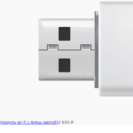
Длинна в упаковке наружного блока
94.5 с
Ширина в упаковке наружного блока
43.5 с
Длина/ширина/высота без упаковки наружного блока
82.5/3
Документация
Руководство пользователя Q-серия [2022.11-2].pdf
Каталог_AUX_2025.pdf
AUX Дозаправка фреона 2025.pdf
AUX Коды ошибок.pdf
С этим товаром покупают