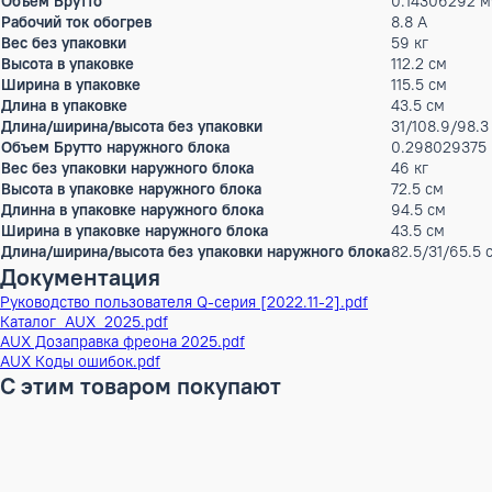
Потребляемая мощность (обогрев)
1.99 кВ
Расход воздуха
1150/1
Параметры электропитания
220-24
Рабочий ток охлаждение
9.8 А
Max.длина магистрали
25 м
Перепад высот
15 м
Диаметр труб (жидкость)
6,35 (
Диаметр труб (газ)
15,88 
Тип хладагента
R410A
Диапазон наружных температур, охлаждение
18…+4
Диапазон наружных температур, обогрев
-7…+2
Объем Брутто
0.1430
Рабочий ток обогрев
8.8 А
Вес без упаковки
59 кг
Высота в упаковке
112.2 с
Ширина в упаковке
115.5 с
Длина в упаковке
43.5 с
Длина/ширина/высота без упаковки
31/108
Объем Брутто наружного блока
0.2980
Вес без упаковки наружного блока
46 кг
Высота в упаковке наружного блока
72.5 с