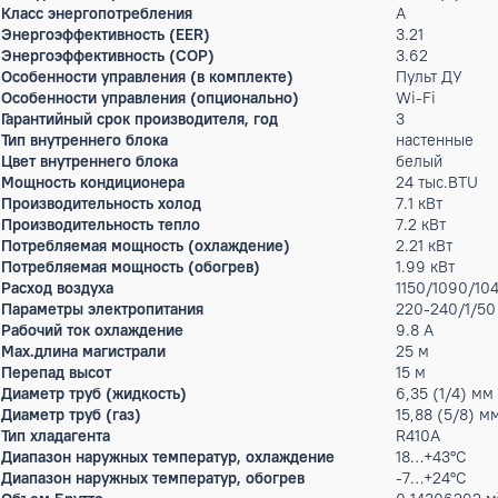
style="-webkit-text-stroke-width:0px;background-color:rgb(255,
caps:normal;font-variant-ligatures:normal;font-weight:400;lett
decoration-thickness:initial;text-indent:0px;text-transform
Характеристики
Наименование серии
Q Light
Площадь помещения
70 м²
Инверторный
нет
Режим работы
охлажд
Мин. уровень шума
30 дБ(
Max.уровень шума
50 дБ(
Класс энергопотребления
A
Энергоэффективность (EER)
3.21
Энергоэффективность (COP)
3.62
Особенности управления (в комплекте)
Пульт 
Особенности управления (опционально)
Wi-Fi
Гарантийный срок производителя, год
3
Тип внутреннего блока
настен
Цвет внутреннего блока
белый
Мощность кондиционера
24 тыс
Производительность холод
7.1 кВт
Производительность тепло
7.2 кВт
Потребляемая мощность (охлаждение)
2.21 кВ