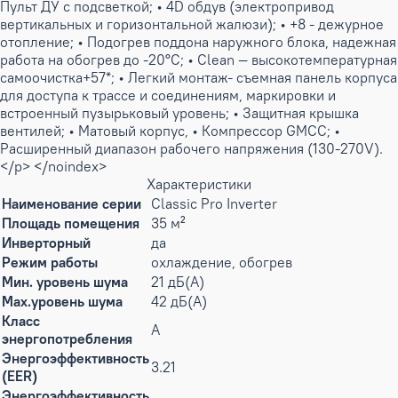
Пульт ДУ с подсветкой; • 4D обдув (электропривод
вертикальных и горизонтальной жалюзи); • +8 - дежурное
отопление; • Подогрев поддона наружного блока, надежная
работа на обогрев до -20°C; • Clean — высокотемпературная
самоочистка+57*; • Легкий монтаж- съемная панель корпуса
для доступа к трассе и соединениям, маркировки и
встроенный пузырьковый уровень; • Защитная крышка
вентилей; • Матовый корпус, • Компрессор GMCC; •
Расширенный диапазон рабочего напряжения (130-270V).
</p> </noindex>
Характеристики
Наименование серии
Classic Pro Inverter
Площадь помещения
35 м²
Инверторный
да
Режим работы
охлаждение, обогрев
Мин. уровень шума
21 дБ(А)
Max.уровень шума
42 дБ(А)
Класс
A
энергопотребления
Энергоэффективность
3.21
(EER)
Энергоэффективность