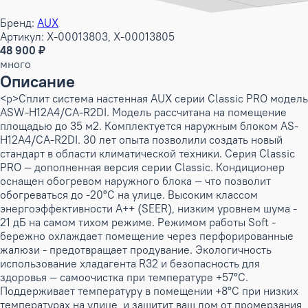
Бренд:
AUX
Артикул: X-00013803, X-00013805
48 900 ₽
много
Описание
<p>Сплит система настенная AUX серии Classic PRO модель
ASW-H12A4/CA-R2DI. Модель рассчитана на помещение
площадью до 35 м2. Комплектуется наружным блоком AS-
H12A4/CA-R2DI. 30 лет опыта позволили создать новый
стандарт в области климатической техники. Серия Classic
PRO — дополненная версия серии Classic. Кондиционер
оснащен обогревом наружного блока — что позволит
обогреваться до -20°C на улице. Высоким классом
энергоэффективности А++ (SEER), низким уровнем шума -
21 дБ на самом тихом режиме. Режимом работы Soft -
бережно охлаждает помещение через перфорированные
жалюзи - предотвращает продувание. Экологичность
использование хладагента R32 и безопасность для
здоровья — самоочистка при температуре +57°C.
Поддерживает температуру в помещении +8°C при низких
температурах на улице, и защитит ваш дом от промерзания