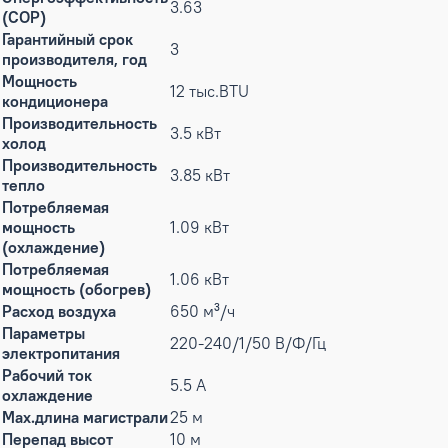
3.63
(COP)
Гарантийный срок
3
производителя, год
Мощность
12 тыс.BTU
кондиционера
Производительность
3.5 кВт
холод
Производительность
3.85 кВт
тепло
Потребляемая
мощность
1.09 кВт
(охлаждение)
Потребляемая
1.06 кВт
мощность (обогрев)
Расход воздуха
650 м³/ч
Параметры
220-240/1/50 В/Ф/Гц
электропитания
Рабочий ток
5.5 А
охлаждение
Max.длина магистрали
25 м
Перепад высот
10 м