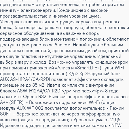
при длительном отсутствии человека, потребляя при этом
минимум электроэнергии. Кондиционер с высокой
производительностью и низким уровнем шума.
Усовершенствованная конструкция корпуса внутренного
блока, благодаря защелкам на корпусе, облегчают монтаж и
сервисное обслуживание, а выдвижные опоры
поддерживающие блок в монтажном положении, облегчают
доступ в пространство за блоком. Новый пульт с большим
дисплеем с подсветкой, эргономичным дизайном, приятный
на ощупь пластик и интуитивное управление. Идеальный
выбор в жару и холод. Возможно управлять кондиционером
при помощи приложений «Алиса и «SmartLife»(Пульт WiFi
приобретается дополнительно).</p> <p>Наружный блок
AUX AS-H12A4/CA-R2DI позволяет эффективно охлаждать
помещение до 35 м2. Идет в комплекте с внутренним
блоком ASW-H12A4/CA-R2DI</p> <noindex><p>• 3 года
гарантия • Фреон R32. Высокая энергоэффективность класс:
А++ (SEER); • Возможность подключения Wi-Fi (опция
модуль AUX WF 002 покупается дополнительно); • Режим
SOFT — бережное охлаждение через перфорированную
жалюзи (защита от продувания); • Уровень шума от 21Дб.
Идеально подходит для спальни и детских комнат. • NEW