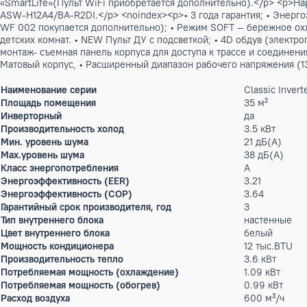
много
Описание
<p>Сплит система настенная AUX серии Classic модель AS
— это новый стандарт в области климатической техники. 3
выгодно отличает его от конкурентов. Использование хлада
обеспечивая чистый воздух. Режим Soft – плавное распреде
и защитит ваш дом от промерзания при длительном отсутств
защелкам на корпусе, облегчают монтаж и сервисное обслу
большим дисплеем с подсветкой, эргономичным дизайном, 
«SmartLife»(Пульт WiFi приобретается дополнительно).</p
ASW-H12A4/BA-R2DI.</p> <noindex><p>• 3 года гарантия; • 
WF 002 покупается дополнительно); • Режим SOFT — бережн
детских комнат. • NEW Пульт ДУ с подсветкой; • 4D обдув (
монтаж- съемная панель корпуса для доступа к трассе и со
Матовый корпус, • Расширенный диапазон рабочего напряже
Наименование серии
Classic
Площадь помещения
35 м²
Инверторный
да
Производительность холод
3.5 кВт
Мин. уровень шума
21 дБ(