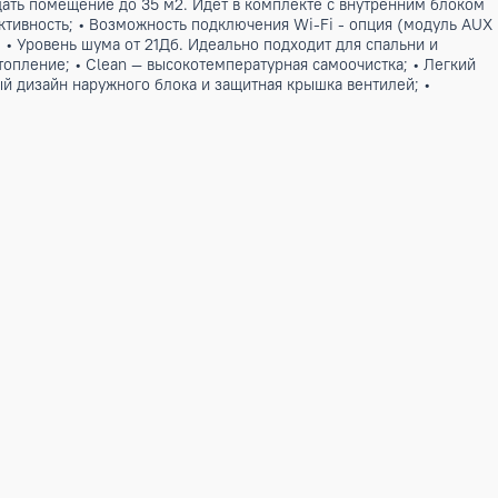
ю до 35 м2. Комплектуется наружным блоком AS-H12A4/BA-R
зводительностью и низким уровнем шума. Обновленный дизай
ратурной самоочистки +57°C – предотвращает накопление ба
 Поддерживает температуру в помещении +8°C при низких тем
Усовершенствованная конструкция корпуса внутренного блок
ном положении, облегчают доступ в пространство за блоко
можно управлять кондиционером при помощи приложений «А
тивно охлаждать помещение до 35 м2. Идет в комплекте с 
чность и эффективность; • Возможность подключения Wi-Fi 
родувания); • Уровень шума от 21Дб. Идеально подходит д
 - дежурное отопление; • Clean — высокотемпературная само
• Эксклюзивный дизайн наружного блока и защитная крышка 