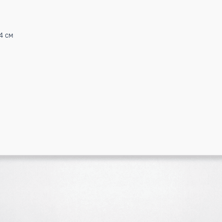
ДУ
«Soft»; Пульт ДУ с подсветкой; Высокотемпературная самооч
охлаждения; Режим обогрева; Режим осушения; Режим вент
температурная самоочистка; Авторестарт; Таймер.
ртный фильтр
м
.4/75.7 см
8 м³
м
4.6/45.4 см