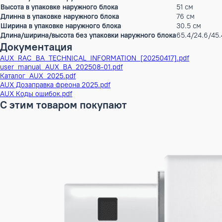
Рабочий ток обогрев
4.6 А
Особенности управления (в комплекте)
Пульт 
Особенности управления (опционально)
Wi-Fi
Особенности (основные)
Режим 
Дополнительные режимы
Режим 
Дополнительные функции
Высоко
Фильтра
Станда
Вес без упаковки
26.5 кг
Высота в упаковке
79.5 с
Ширина в упаковке
83 см
Длина в упаковке
37 см
Длина/ширина/высота без упаковки
24.6/77
Объем Брутто наружного блока
0.11821
Вес без упаковки наружного блока
18.5 кг
Высота в упаковке наружного блока
51 см
Длинна в упаковке наружного блока
76 см
Ширина в упаковке наружного блока
30.5 с
Длина/ширина/высота без упаковки наружного блока
65.4/2
Документация
AUX_RAC_BA_TECHNICAL_INFORMATION_[20250417].pdf