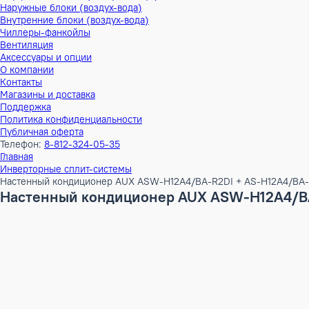
Тепловые насосы
Наружные блоки (воздух-воздух)
Внутренние блоки (воздух-воздух)
Наружные блоки (воздух-вода)
Внутренние блоки (воздух-вода)
Чиллеры-фанкойлы
Вентиляция
Аксессуары и опции
О компании
Контакты
Магазины и доставка
Поддержка
Политика конфиденциальности
Публичная оферта
Телефон:
8-812-324-05-35
Главная
Инверторные сплит-системы
Настенный кондиционер AUX ASW-H12A4/BA-R2DI + AS-H12
Настенный кондиционер AUX ASW-H12A