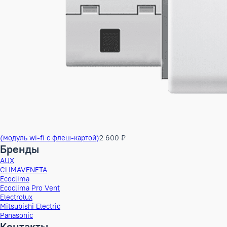
user_manual_AUX_BA_202508-01.pdf
Каталог_AUX_2025.pdf
AUX Дозаправка фреона 2025.pdf
AUX Коды ошибок.pdf
С этим товаром покупают