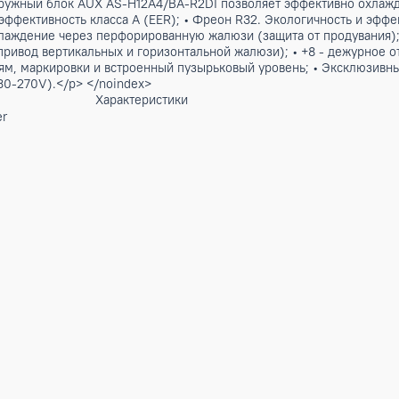
W-H12A4/BA-R2DI. Модель рассчитана на помещение площадь
0 лет опыта позволили создать кондиционер с высокой прои
гента R32 делает модель экологичной, Функция высокотемпе
ление воздуха без резких потоков (защита от продувания).
ии человека, потребляя при этом минимум электроэнергии. 
живание, а выдвижные опоры поддерживающие блок в монтаж
приятный на ощупь пластик и интуитивное управление. Воз
> <p>Наружный блок AUX AS-H12A4/BA-R2DI позволяет эффек
Энергоэффективность класса А (EER); • Фреон R32. Экологи
ое охлаждение через перфорированную жалюзи (защита от п
электропривод вертикальных и горизонтальной жалюзи); • +8
единениям, маркировки и встроенный пузырьковый уровень; 
ния (130-270V).</p> </noindex>
Характеристики
 Inverter
А)