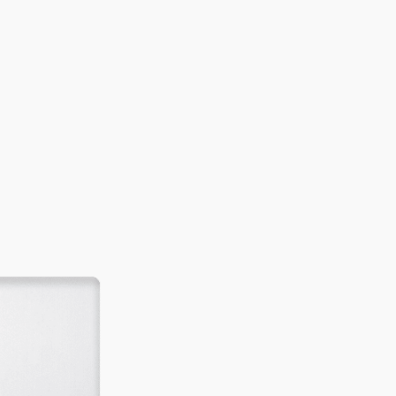
истка.
иляции; Турбо режим; Режим сна; Режим энергосбережения