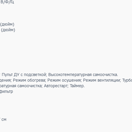
А)
ные
.BTU
т
Вт
/ч
0/1/50 В/Ф/Гц
1/4) мм (дюйм)
3/8) мм (дюйм)
8°С
2°С
235 м³