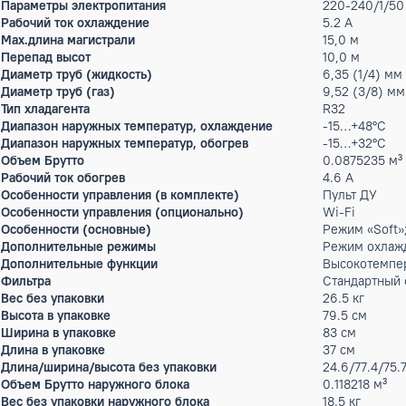
Max.уровень шума
38 дБ(
Класс энергопотребления
A
Энергоэффективность (EER)
3.21
Энергоэффективность (COP)
3.64
Гарантийный срок производителя, год
3
Тип внутреннего блока
настен
Цвет внутреннего блока
белый
Мощность кондиционера
12 тыс
Производительность тепло
3.6 кВт
Потребляемая мощность (охлаждение)
1.09 кВ
Потребляемая мощность (обогрев)
0.99 к
Расход воздуха
600 м³
Параметры электропитания
220-24
Рабочий ток охлаждение
5.2 А
Max.длина магистрали
15,0 м
Перепад высот
10,0 м
Диаметр труб (жидкость)
6,35 (
Диаметр труб (газ)
9,52 (
Тип хладагента
R32
Диапазон наружных температур, охлаждение
-15…+4
Диапазон наружных температур, обогрев
-15…+3
Объем Брутто
0.0875