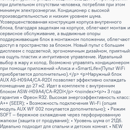
при длительном отсутствии человека, потребляя при этом
минимум электроэнергии. Кондиционер с высокой
производительностью и низким уровнем шума.
Усовершенствованная конструкция корпуса внутренного
блока, благодаря защелкам на корпусе, облегчают монтаж и
сервисное обслуживание, а выдвижные опоры
поддерживающие блок в монтажном положении, облегчают
доступ в пространство за блоком. Новый пульт с большим
дисплеем с подсветкой, эргономичным дизайном, приятный
на ощупь пластик и интуитивное управление. Идеальный
выбор в жару и холод. Возможно управлять кондиционером
при помощи приложений «Алиса и «SmartLife»(Пульт WiFi
приобретается дополнительно).</p> <p>Наружный блок
AUX AS-H09A4/CA-R2DI позволяет эффективно охлаждать
помещение до 27 м2. Идет в комплекте с внутренним
блоком ASW-H09A4/CA-R2DI</p> <noindex><p>• 3 года
гарантия • Фреон R32. Высокая энергоэффективность класс:
А++ (SEER); • Возможность подключения Wi-Fi (опция
модуль AUX WF 002 покупается дополнительно); • Режим
SOFT — бережное охлаждение через перфорированную
жалюзи (защита от продувания); • Уровень шума от 21Дб.
Идеально подходит для спальни и детских комнат. • NEW