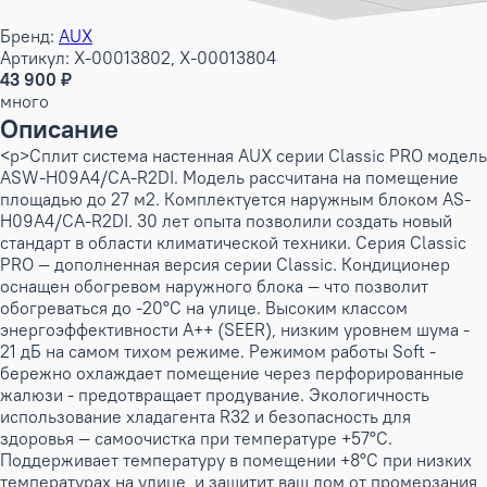
Бренд:
AUX
Артикул: X-00013802, X-00013804
43 900 ₽
много
Описание
<p>Сплит система настенная AUX серии Classic PRO модель
ASW-H09A4/CA-R2DI. Модель рассчитана на помещение
площадью до 27 м2. Комплектуется наружным блоком AS-
H09A4/CA-R2DI. 30 лет опыта позволили создать новый
стандарт в области климатической техники. Серия Classic
PRO — дополненная версия серии Classic. Кондиционер
оснащен обогревом наружного блока — что позволит
обогреваться до -20°C на улице. Высоким классом
энергоэффективности А++ (SEER), низким уровнем шума -
21 дБ на самом тихом режиме. Режимом работы Soft -
бережно охлаждает помещение через перфорированные
жалюзи - предотвращает продувание. Экологичность
использование хладагента R32 и безопасность для
здоровья — самоочистка при температуре +57°C.
Поддерживает температуру в помещении +8°C при низких
температурах на улице, и защитит ваш дом от промерзания