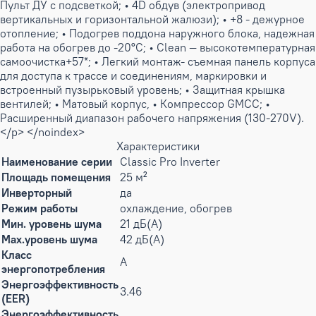
Пульт ДУ с подсветкой; • 4D обдув (электропривод
вертикальных и горизонтальной жалюзи); • +8 - дежурное
отопление; • Подогрев поддона наружного блока, надежная
работа на обогрев до -20°C; • Clean — высокотемпературная
самоочистка+57*; • Легкий монтаж- съемная панель корпуса
для доступа к трассе и соединениям, маркировки и
встроенный пузырьковый уровень; • Защитная крышка
вентилей; • Матовый корпус, • Компрессор GMCC; •
Расширенный диапазон рабочего напряжения (130-270V).
</p> </noindex>
Характеристики
Наименование серии
Classic Pro Inverter
Площадь помещения
25 м²
Инверторный
да
Режим работы
охлаждение, обогрев
Мин. уровень шума
21 дБ(А)
Max.уровень шума
42 дБ(А)
Класс
A
энергопотребления
Энергоэффективность
3.46
(EER)
Энергоэффективность