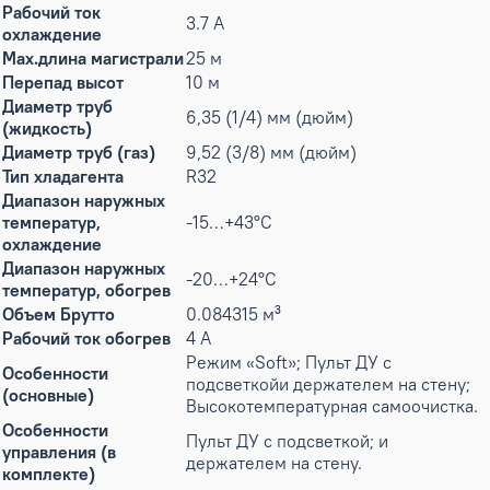
Рабочий ток
3.7 А
охлаждение
Max.длина магистрали
25 м
Перепад высот
10 м
Диаметр труб
6,35 (1/4) мм (дюйм)
(жидкость)
Диаметр труб (газ)
9,52 (3/8) мм (дюйм)
Тип хладагента
R32
Диапазон наружных
температур,
-15…+43°С
охлаждение
Диапазон наружных
-20…+24°С
температур, обогрев
Объем Брутто
0.084315 м³
Рабочий ток обогрев
4 А
Режим «Soft»; Пульт ДУ с
Особенности
подсветкойи держателем на стену;
(основные)
Высокотемпературная самоочистка.
Особенности
Пульт ДУ с подсветкой; и
управления (в
держателем на стену.
комплекте)