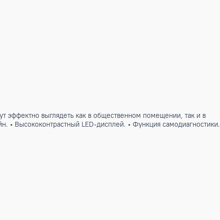
HEALTH будут эффектно выглядеть как в общественном пом
еменный дизайн. • Высококонтрастный LED-дисплей. • Функц