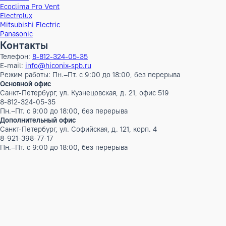
Объем Брутто
0.0912272 м³
Вес Брутто
16 кг
Бренд
Electrolux
Наименование серии
CARRYHEALTH
Инверторный
Нет
Документация
Инструкция_Фанкойлы_ Electrolux EFH.pdf
Бренды
AUX
CLIMAVENETA
Ecoclima
Ecoclima Pro Vent
Electrolux
Mitsubishi Electric
Panasonic
Контакты
Телефон:
8-812-324-05-35
E-mail:
info@hiconix-spb.ru
Режим работы: Пн.–Пт. с 9:00 до 18:00, без перерыва
Основной офис