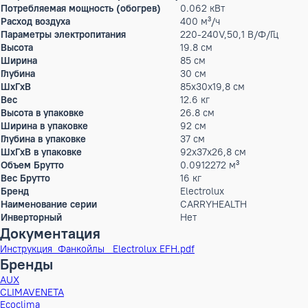
• Легкомоющийся фильтр. "
Характеристики
Режим работы
охлаждение, обогрев
Мин. уровень шума
38 дБ(А)
Max.уровень шума
43 дБ(А)
Гарантийный срок производителя, год
1
Тип внутреннего блока
настенные
Производительность холод
3.6 кВт
Производительность тепло
5.4 кВт
Потребляемая мощность (охлаждение)
0.062 кВт
Потребляемая мощность (обогрев)
0.062 кВт
Расход воздуха
400 м³/ч
Параметры электропитания
220-240V,50,1 В/Ф/Г
Высота
19.8 см
Ширина
85 см
Глубина
30 см
ШxГxВ
85x30x19,8 см
Вес
12.6 кг
Высота в упаковке
26.8 см
Ширина в упаковке
92 см
Глубина в упаковке
37 см
ШxГxВ в упаковке
92x37x26,8 см