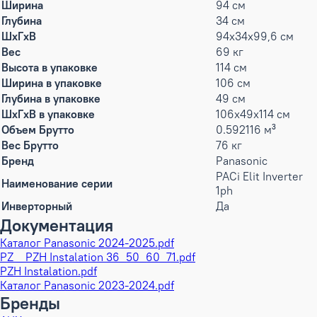
Ширина
94 см
Глубина
34 см
ШxГxВ
94x34x99,6 см
Вес
69 кг
Высота в упаковке
114 см
Ширина в упаковке
106 см
Глубина в упаковке
49 см
ШxГxВ в упаковке
106x49x114 см
Объем Брутто
0.592116 м³
Вес Брутто
76 кг
Бренд
Panasonic
PACi Elit Inverter
Наименование серии
1ph
Инверторный
Да
Документация
Каталог Panasonic 2024-2025.pdf
PZ _ PZH Instalation 36_50_60_71.pdf
PZH Instalation.pdf
Каталог Panasonic 2023-2024.pdf
Бренды