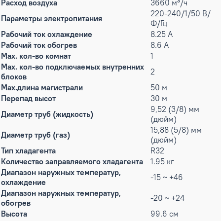
Расход воздуха
3660 м³/ч
220-240/1/50 В/
Параметры электропитания
Ф/Гц
Рабочий ток охлаждение
8.25 А
Рабочий ток обогрев
8.6 А
Max. кол-во комнат
1
Max. кол-во подключаемых внутренних
2
блоков
Max.длина магистрали
50 м
Перепад высот
30 м
9,52 (3/8) мм
Диаметр труб (жидкость)
(дюйм)
15,88 (5/8) мм
Диаметр труб (газ)
(дюйм)
Тип хладагента
R32
Количество заправляемого хладагента
1.95 кг
Диапазон наружных температур,
-15 ~ +46
охлаждение
Диапазон наружных температур,
-20 ~ +24
обогрев
Высота
99.6 см