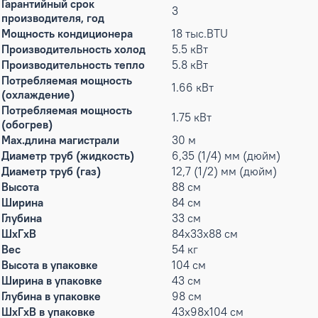
Гарантийный срок
3
производителя, год
Мощность кондиционера
18 тыс.BTU
Производительность холод
5.5 кВт
Производительность тепло
5.8 кВт
Потребляемая мощность
1.66 кВт
(охлаждение)
Потребляемая мощность
1.75 кВт
(обогрев)
Max.длина магистрали
30 м
Диаметр труб (жидкость)
6,35 (1/4) мм (дюйм)
Диаметр труб (газ)
12,7 (1/2) мм (дюйм)
Высота
88 см
Ширина
84 см
Глубина
33 см
ШxГxВ
84x33x88 см
Вес
54 кг
Высота в упаковке
104 см
Ширина в упаковке
43 см
Глубина в упаковке
98 см
ШxГxВ в упаковке
43x98x104 см