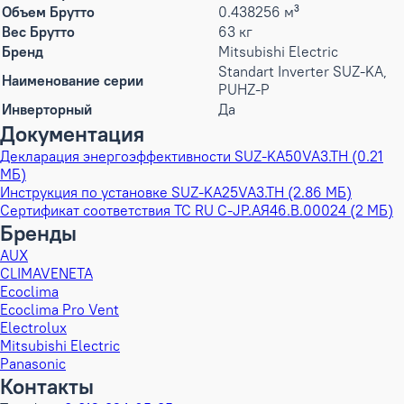
Объем Брутто
0.438256 м³
Вес Брутто
63 кг
Бренд
Mitsubishi Electric
Standart Inverter SUZ-KA,
Наименование серии
PUHZ-P
Инверторный
Да
Документация
Декларация энергоэффективности SUZ-KA50VA3.TH (0.21
МБ)
Инструкция по установке SUZ-KA25VA3.TH (2.86 МБ)
Сертификат соответствия TC RU C-JP.АЯ46.B.00024 (2 МБ)
Бренды
AUX
CLIMAVENETA
Ecoclima
Ecoclima Pro Vent
Electrolux
Mitsubishi Electric
Panasonic
Контакты