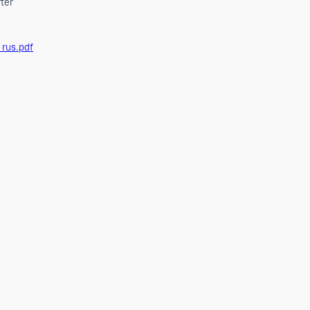
м
 см
 Inverter
9-23)_rus.pdf