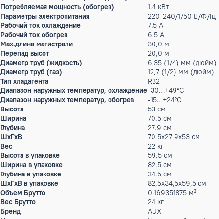
Характеристики
Max.уровень шума
52 дБ(А)
Класс энергопотребления
A
Энергоэффективность (EER)
3.31
Энергоэффективность (COP)
4
Гарантийный срок производителя, год
3
Производительность холод
5.3 кВт
Мощность кондиционера
18 тыс.BTU
Производительность тепло
5.6 кВт
Потребляемая мощность (охлаждение)
1.6 кВт
Потребляемая мощность (обогрев)
1.4 кВт
Параметры электропитания
220-240/1/50 
Рабочий ток охлаждение
7.5 А
Рабочий ток обогрев
6.5 А
Max.длина магистрали
30,0 м
Перепад высот
20,0 м
Диаметр труб (жидкость)
6,35 (1/4) мм 
Диаметр труб (газ)
12,7 (1/2) мм 
Тип хладагента
R32
Диапазон наружных температур, охлаждение
-30…+49°С
Диапазон наружных температур, обогрев
-15…+24°С
Высота
53 см