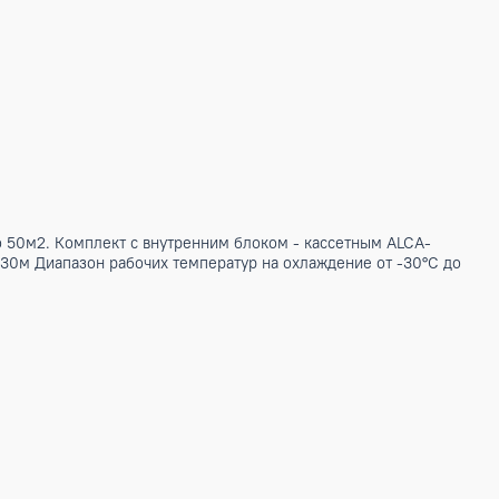
 помещение до 50м2. Комплект с внутренним блоком - касс
а трассы до 30м Диапазон рабочих температур на охлажден
орестарт