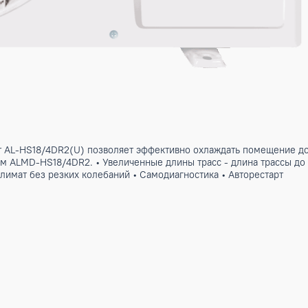
Inverter AL-HS18/4DR2(U) позволяет эффективно охлаждать
альным ALMD-HS18/4DR2. • Увеличенные длины трасс - длин
микроклимат без резких колебаний • Самодиагностика • Авт