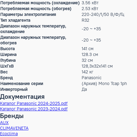
Описание
Наружный моноблочный тепловой насос AQUAREA серии T-C
температуры в зависимости от внешней температуры. Работ
Режим работы
охлаждение, обогре
Max.уровень шума
69 дБ(А)
Особенности управления (в комплекте)
Проводной пульт уп
Особенности управления
Wi-Fi (CZ-TAW1 + 
(опционально)
Ecoi и PACi (CZ-CA
Гарантийный срок производителя, год
3
Производительность холод
10 кВт
Производительность тепло
12 кВт
Потребляемая мощность (охлаждение)
3.56 кВт
Потребляемая мощность (обогрев)
2.53 кВт
Параметры электропитания
220-240/1/50 В/Ф/Г
Тип хладагента
R32
Диапазон наружных температур,
-20 ~ +35
охлаждение
Диапазон наружных температур,
-20 ~ +35
обогрев
Высота
141 см
Ширина
128.3 см