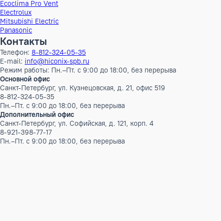
Глубина
32 см
ШxГxВ
128,3x32x141 см
Вес
142 кг
Бренд
Panasonic
Наименование серии
(Архив) Mono Tcap 1
Инверторный
Да
Документация
Каталог Panasonic 2024-2025.pdf
Каталог Panasonic 2023-2024.pdf
Бренды
AUX
CLIMAVENETA
Ecoclima
Ecoclima Pro Vent
Electrolux
Mitsubishi Electric
Panasonic
Контакты
Телефон:
8-812-324-05-35
E-mail:
info@hiconix-spb.ru