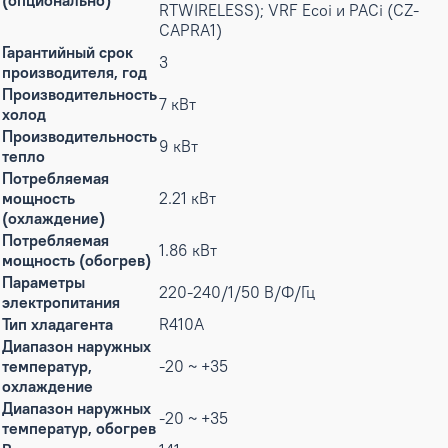
(опционально)
RTWIRELESS); VRF Ecoi и PACi (CZ-
CAPRA1)
Гарантийный срок
3
производителя, год
Производительность
7 кВт
холод
Производительность
9 кВт
тепло
Потребляемая
мощность
2.21 кВт
(охлаждение)
Потребляемая
1.86 кВт
мощность (обогрев)
Параметры
220-240/1/50 В/Ф/Гц
электропитания
Тип хладагента
R410A
Диапазон наружных
температур,
-20 ~ +35
охлаждение
Диапазон наружных
-20 ~ +35
температур, обогрев