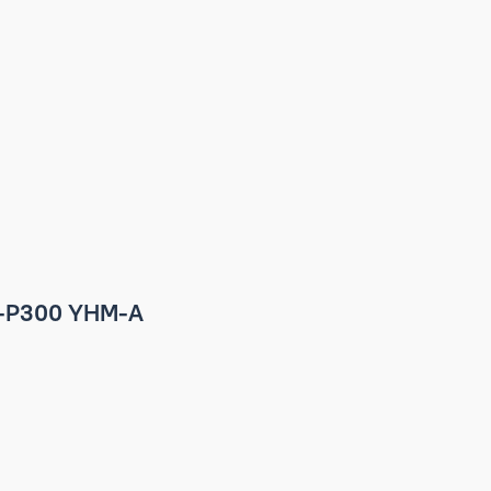
tric PQRY-P300 YHM-A