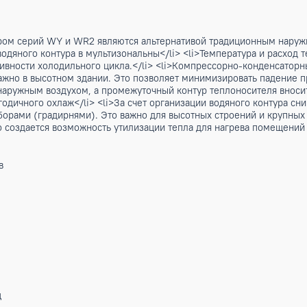
ым контуром серий WY и WR2 являются альтернативой трад
ение водяного контура в мультизональны</li> <li>Температ
ффективности холодильного цикла.</li> <li>Компрессорно-к
, поэтажно в высотном здании. Это позволяет минимизирова
ента и наружным воздухом, а промежуточный контур теплон
руглогодичного охлаж</li> <li>За счет организации водяно
 приборами (градирнями). Это важно для высотных строений
тов, то создается возможность утилизации тепла для нагре
</ul>
обогрев