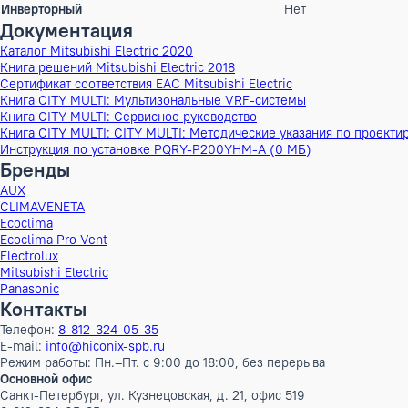
ШxГxВ
116x88x55 см
Вес
181 кг
Высота в упаковке
62 см
Ширина в упаковке
123 см
Глубина в упаковке
95 см
ШxГxВ в упаковке
123x95x62 см
Объем Брутто
0.72447 м³
Бренд
Mitsubishi Ele
Наименование серии
PUHY-PURY
Инверторный
Нет
Документация
Каталог Mitsubishi Electric 2020
Книга решений Mitsubishi Electric 2018
Сертификат соответствия EAC Mitsubishi Electric
Книга CITY MULTI: Мультизональные VRF-системы
Книга CITY MULTI: Сервисное руководство
Книга CITY MULTI: CITY MULTI: Методические указания по 
Инструкция по установке PQRY-P200YHM-A (0 МБ)
Бренды
AUX