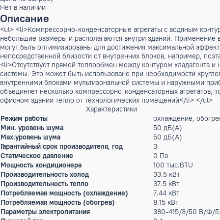
Бренд:
Mitsubishi Electric
Артикул: X-00005901
Цена по запросу
Нет в наличии
Описание
<ul> <li>Компрессорно-конденсаторные агрегаты с водян
небольшие размеры и располагаются внутри зданий. Примен
могут быть оптимизированы для достижения максимальной э
непосредственной близости от внутренних блоков, например
<li>Отсутствует прямой теплообмен между контуром хладаг
системы. Это может быть использовано при необходимости к
внутренними блоками мультизональной системы и наружными
объединяет несколько компрессорно-конденсаторных агрега
офисном здании тепло от технологических помещений</li> 
Характеристики
Режим работы
охлаждение, 
Мин. уровень шума
50 дБ(А)
Max.уровень шума
50 дБ(А)
Гарантийный срок производителя, год
3