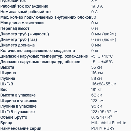
Статическое давление
0 Па
Мощность кондиционера
100 тыс.BTU
Производительность холод
33.5 кВт
Производительность тепло
37.5 кВт
Потребляемая мощность (охлаждение)
7.44 кВт
Потребляемая мощность (обогрев)
8.15 кВт
Параметры электропитания
380-415/3/50
Пусковой ток
8 А
Рабочий ток охлаждение
19.3 А
Номинальный рабочий ток
0 А
Max. кол-во подключаемых внутренних блоков
30
Max.длина магистрали
0 м
Перепад высот
0 м
Диаметр труб (жидкость)
0 мм (дюйм)
Диаметр труб (газ)
0 мм (дюйм)
Диаметр дренажа
0 мм
Количество заправляемого хладагента
0 кг
Диапазон наружных температур, охлаждение
-5 … +46°C
Диапазон наружных температур, обогрев
-5 … +46°C
Высота
55 см
Ширина
116 см
Глубина
88 см