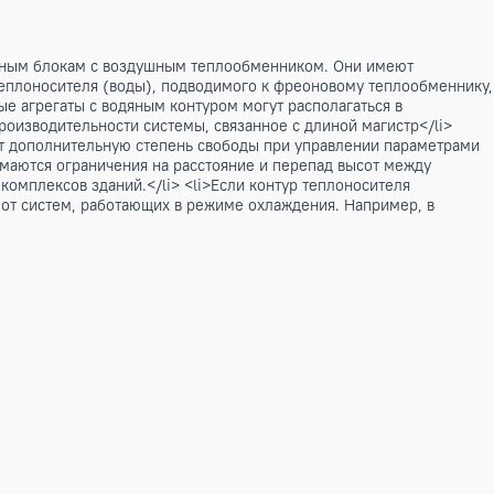
иционным наружным блокам с воздушным теплообменником. 
ура и расход теплоносителя (воды), подводимого к фреонов
онденсаторные агрегаты с водяным контуром могут распола
ть падение производительности системы, связанное с длино
осителя вносит дополнительную степень свободы при управ
го контура снимаются ограничения на расстояние и перепад 
 и крупных комплексов зданий.</li> <li>Если контур тепл
ва помещений от систем, работающих в режиме охлаждения.